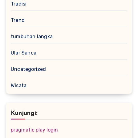
Tradisi
Trend
tumbuhan langka
Ular Sanca
Uncategorized
Wisata
Kunjungi:
pragmatic play login