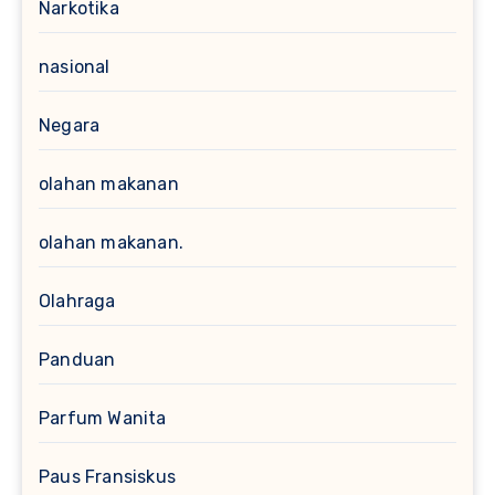
Narkotika
nasional
Negara
olahan makanan
olahan makanan.
Olahraga
Panduan
Parfum Wanita
Paus Fransiskus