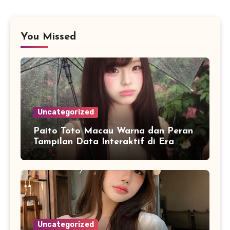
You Missed
Uncategorized
Paito Toto Macau Warna dan Peran
Tampilan Data Interaktif di Era
Informasi Digital Modern
Uncategorized