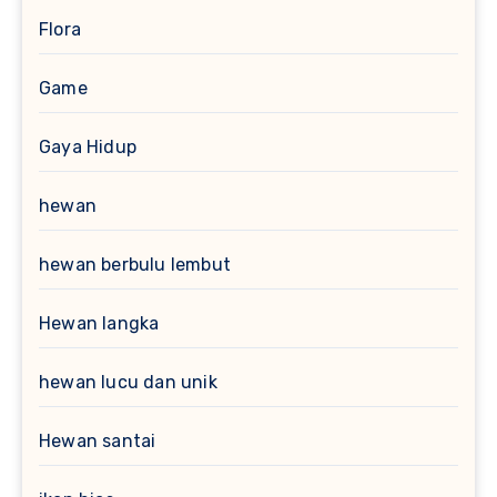
Flora
Game
Gaya Hidup
hewan
hewan berbulu lembut
Hewan langka
hewan lucu dan unik
Hewan santai