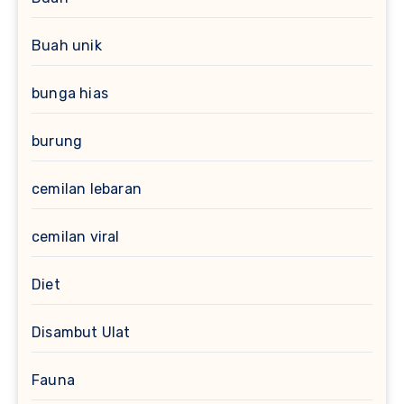
Buah unik
bunga hias
burung
cemilan lebaran
cemilan viral
Diet
Disambut Ulat
Fauna