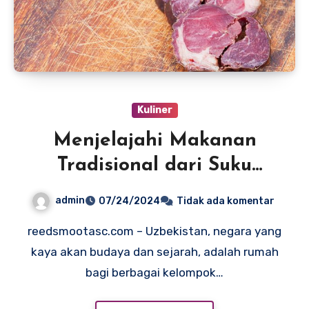
Kuliner
Menjelajahi Makanan
Tradisional dari Suku
Kazakh di Uzbekistan
admin
07/24/2024
Tidak ada komentar
reedsmootasc.com – Uzbekistan, negara yang
kaya akan budaya dan sejarah, adalah rumah
bagi berbagai kelompok…