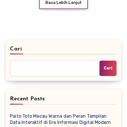
Baca Lebih Lanjut
Cari
Cari
Recent Posts
Paito Toto Macau Warna dan Peran Tampilan
Data Interaktif di Era Informasi Digital Modern