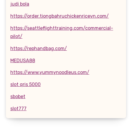
judi bola
https://order.tiongbahruchickenricevn.com/
https://seattleflighttraining.com/commercial-
pilot/
https://rephandbag.com/
MEDUSA88
https://www.yummynoodleus.com/
slot qris 5000
sbobet
slot777