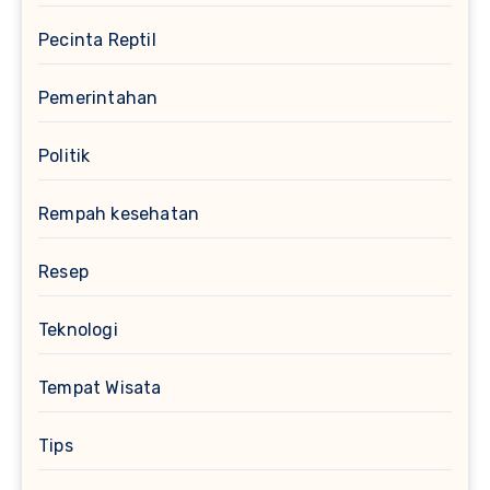
Pecinta Reptil
Pemerintahan
Politik
Rempah kesehatan
Resep
Teknologi
Tempat Wisata
Tips