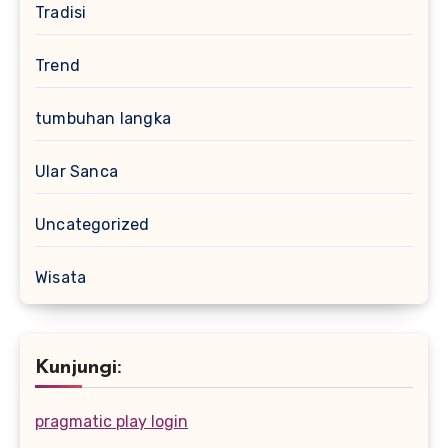
Tradisi
Trend
tumbuhan langka
Ular Sanca
Uncategorized
Wisata
Kunjungi:
pragmatic play login