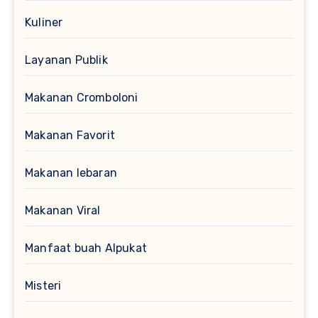
Kuliner
Layanan Publik
Makanan Cromboloni
Makanan Favorit
Makanan lebaran
Makanan Viral
Manfaat buah Alpukat
Misteri