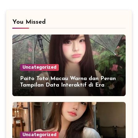
You Missed
Uncategorized
Paito Toto Macau Warna dan Peran
Tampilan Data Interaktif di Era
Informasi Digital Modern
Uncategorized