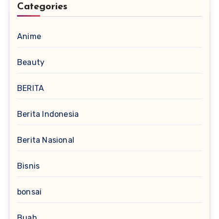
Categories
Anime
Beauty
BERITA
Berita Indonesia
Berita Nasional
Bisnis
bonsai
Buah