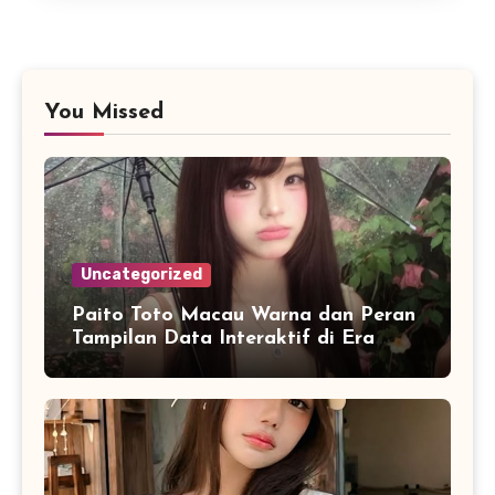
You Missed
Uncategorized
Paito Toto Macau Warna dan Peran
Tampilan Data Interaktif di Era
Informasi Digital Modern