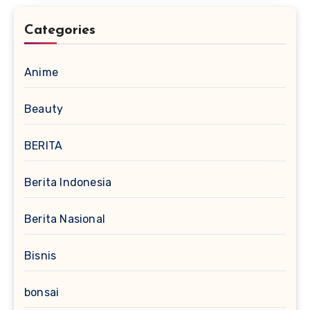
Categories
Anime
Beauty
BERITA
Berita Indonesia
Berita Nasional
Bisnis
bonsai