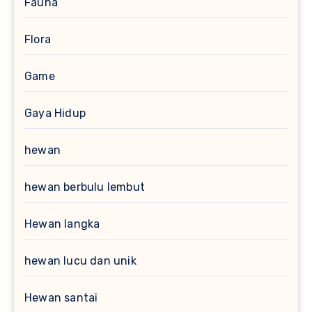
Fauna
Flora
Game
Gaya Hidup
hewan
hewan berbulu lembut
Hewan langka
hewan lucu dan unik
Hewan santai