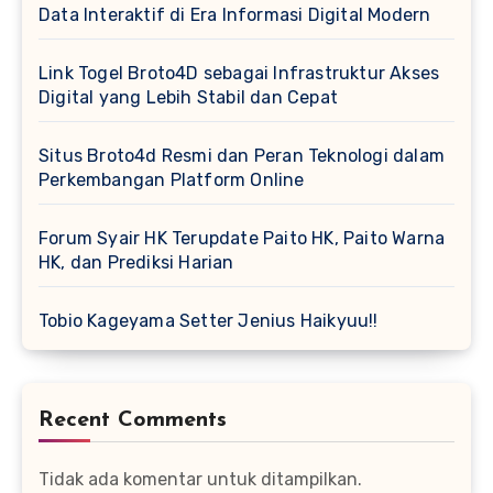
Data Interaktif di Era Informasi Digital Modern
Link Togel Broto4D sebagai Infrastruktur Akses
Digital yang Lebih Stabil dan Cepat
Situs Broto4d Resmi dan Peran Teknologi dalam
Perkembangan Platform Online
Forum Syair HK Terupdate Paito HK, Paito Warna
HK, dan Prediksi Harian
Tobio Kageyama Setter Jenius Haikyuu!!
Recent Comments
Tidak ada komentar untuk ditampilkan.