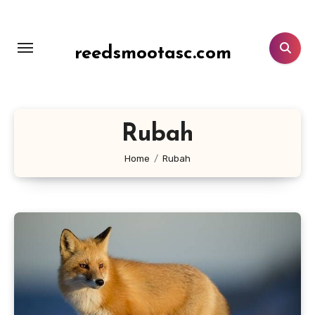
Lewati
ke
konten
reedsmootasc.com
Rubah
Home
Rubah