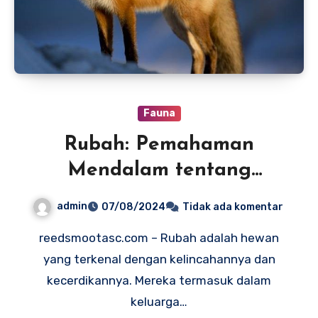
Fauna
Rubah: Pemahaman
Mendalam tentang
Struktur Sosial dan
admin
07/08/2024
Tidak ada komentar
Interaksi Spesies
reedsmootasc.com – Rubah adalah hewan
yang terkenal dengan kelincahannya dan
kecerdikannya. Mereka termasuk dalam
keluarga…