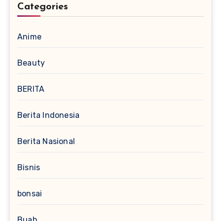
Categories
Anime
Beauty
BERITA
Berita Indonesia
Berita Nasional
Bisnis
bonsai
Buah