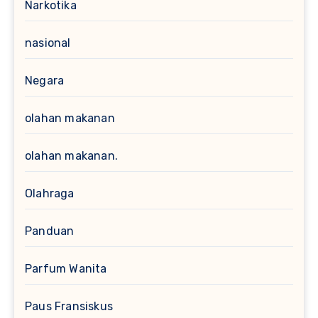
Narkotika
nasional
Negara
olahan makanan
olahan makanan.
Olahraga
Panduan
Parfum Wanita
Paus Fransiskus