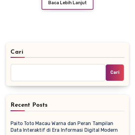
Baca Lebih Lanjut
Cari
Cari
Recent Posts
Paito Toto Macau Warna dan Peran Tampilan
Data Interaktif di Era Informasi Digital Modern