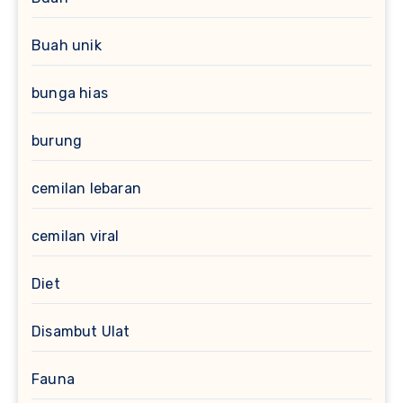
Buah unik
bunga hias
burung
cemilan lebaran
cemilan viral
Diet
Disambut Ulat
Fauna