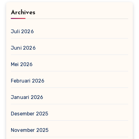
Archives
Juli 2026
Juni 2026
Mei 2026
Februari 2026
Januari 2026
Desember 2025
November 2025