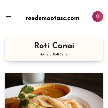
Lewati
ke
konten
reedsmootasc.com
Roti Canai
Home
Roti Canai