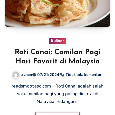
Kuliner
Roti Canai: Camilan Pagi
Hari Favorit di Malaysia
admin
07/21/2024
Tidak ada komentar
reedsmootasc.com – Roti Canai adalah salah
satu camilan pagi yang paling dicintai di
Malaysia. Hidangan…