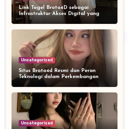
Link Togel Broto4D sebagai
Infrastruktur Akses Digital yang
Lebih Stabil dan Cepat
Uncategorized
Situs Broto4d Resmi dan Peran
Teknologi dalam Perkembangan
Platform Online
Uncategorized