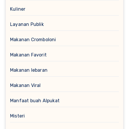
Kuliner
Layanan Publik
Makanan Cromboloni
Makanan Favorit
Makanan lebaran
Makanan Viral
Manfaat buah Alpukat
Misteri