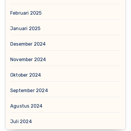
Februari 2025
Januari 2025
Desember 2024
November 2024
Oktober 2024
September 2024
Agustus 2024
Juli 2024