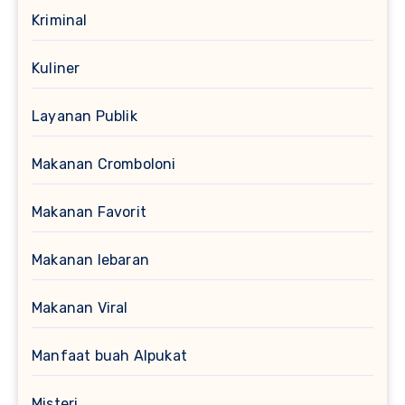
Kriminal
Kuliner
Layanan Publik
Makanan Cromboloni
Makanan Favorit
Makanan lebaran
Makanan Viral
Manfaat buah Alpukat
Misteri