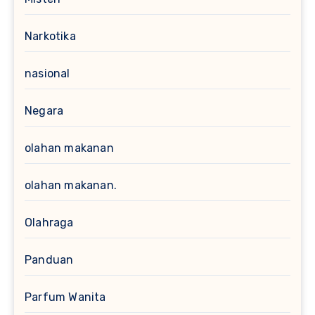
Narkotika
nasional
Negara
olahan makanan
olahan makanan.
Olahraga
Panduan
Parfum Wanita