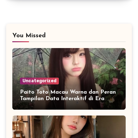
You Missed
Uncategorized
Paito Toto Macau Warna dan Peran
Tampilan Data Interaktif di Era
Informasi Digital Modern