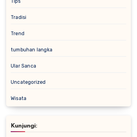
Tips
Tradisi
Trend
tumbuhan langka
Ular Sanca
Uncategorized
Wisata
Kunjungi: