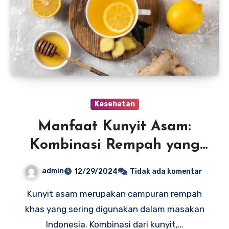
Kesehatan
Manfaat Kunyit Asam:
Kombinasi Rempah yang
Baik untuk Kesehatan
admin
12/29/2024
Tidak ada komentar
Kunyit asam merupakan campuran rempah
khas yang sering digunakan dalam masakan
Indonesia. Kombinasi dari kunyit,…