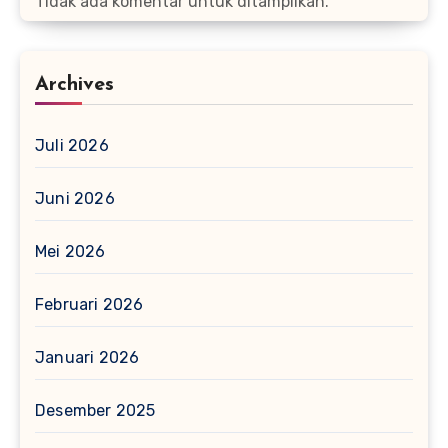
Tidak ada komentar untuk ditampilkan.
Archives
Juli 2026
Juni 2026
Mei 2026
Februari 2026
Januari 2026
Desember 2025