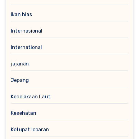
ikan hias
Internasional
International
jajanan
Jepang
Kecelakaan Laut
Kesehatan
Ketupat lebaran