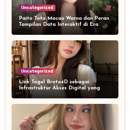
Uncategorized
Paito Toto Macau Warna dan Peran
Tampilan Data Interaktif di Era
Informasi Digital Modern
Uncategorized
Link Togel Broto4D sebagai
Infrastruktur Akses Digital yang
Lebih Stabil dan Cepat