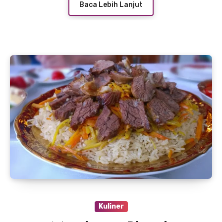
Baca Lebih Lanjut
Kuliner