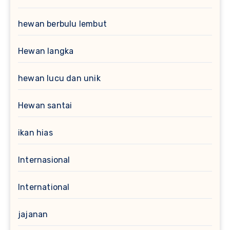
hewan berbulu lembut
Hewan langka
hewan lucu dan unik
Hewan santai
ikan hias
Internasional
International
jajanan