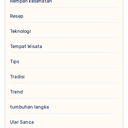
Rempah kesehatan
Resep
Teknologi
Tempat Wisata
Tips
Tradisi
Trend
tumbuhan langka
Ular Sanca