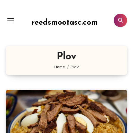
Lewati
ke
konten
reedsmootasc.com
Plov
Home
Plov