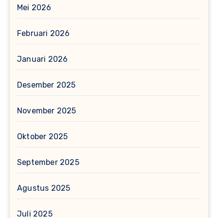
Mei 2026
Februari 2026
Januari 2026
Desember 2025
November 2025
Oktober 2025
September 2025
Agustus 2025
Juli 2025