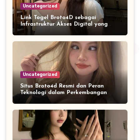
Uncategorized
Link Togel Broto4D sebagai
Infrastruktur Akses Digital yang
Lebih Stabil dan Cepat
Uncategorized
Situs Broto4d Resmi dan Peran
Teknologi dalam Perkembangan
Platform Online