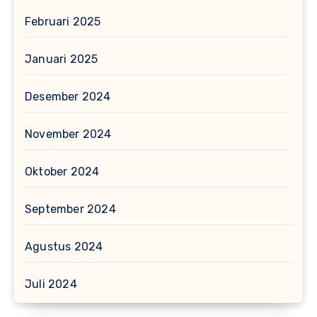
Februari 2025
Januari 2025
Desember 2024
November 2024
Oktober 2024
September 2024
Agustus 2024
Juli 2024