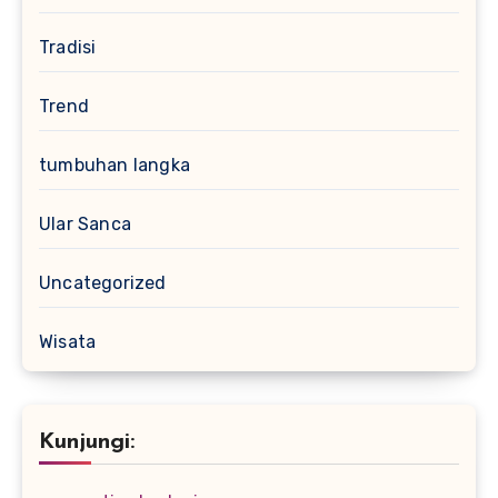
Tradisi
Trend
tumbuhan langka
Ular Sanca
Uncategorized
Wisata
Kunjungi: