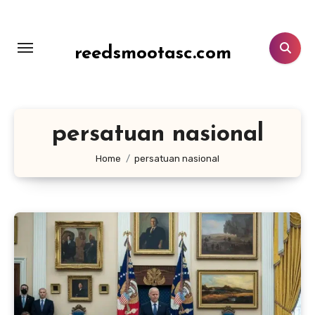
Lewati
ke
konten
reedsmootasc.com
persatuan nasional
Home
persatuan nasional