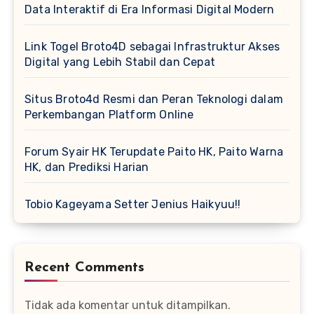
Data Interaktif di Era Informasi Digital Modern
Link Togel Broto4D sebagai Infrastruktur Akses
Digital yang Lebih Stabil dan Cepat
Situs Broto4d Resmi dan Peran Teknologi dalam
Perkembangan Platform Online
Forum Syair HK Terupdate Paito HK, Paito Warna
HK, dan Prediksi Harian
Tobio Kageyama Setter Jenius Haikyuu!!
Recent Comments
Tidak ada komentar untuk ditampilkan.