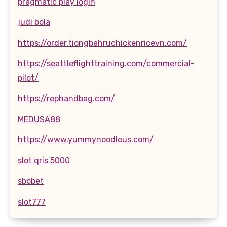
pragmatic play login
judi bola
https://order.tiongbahruchickenricevn.com/
https://seattleflighttraining.com/commercial-
pilot/
https://rephandbag.com/
MEDUSA88
https://www.yummynoodleus.com/
slot qris 5000
sbobet
slot777