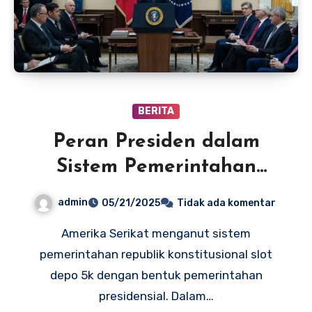
BERITA
Peran Presiden dalam
Sistem Pemerintahan
Amerika Serikat
admin
05/21/2025
Tidak ada komentar
Amerika Serikat menganut sistem
pemerintahan republik konstitusional slot
depo 5k dengan bentuk pemerintahan
presidensial. Dalam…