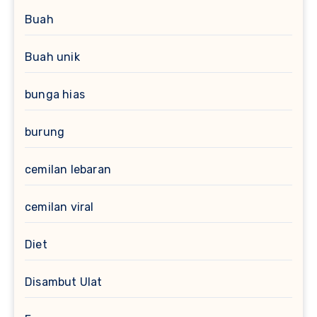
Buah
Buah unik
bunga hias
burung
cemilan lebaran
cemilan viral
Diet
Disambut Ulat