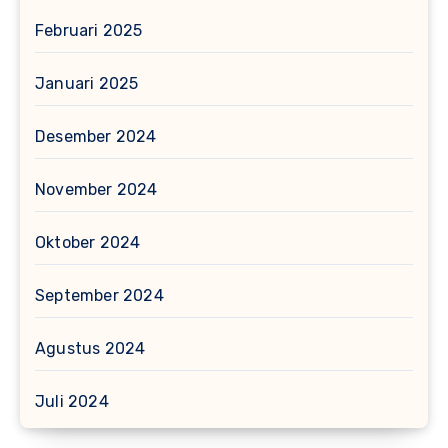
Februari 2025
Januari 2025
Desember 2024
November 2024
Oktober 2024
September 2024
Agustus 2024
Juli 2024