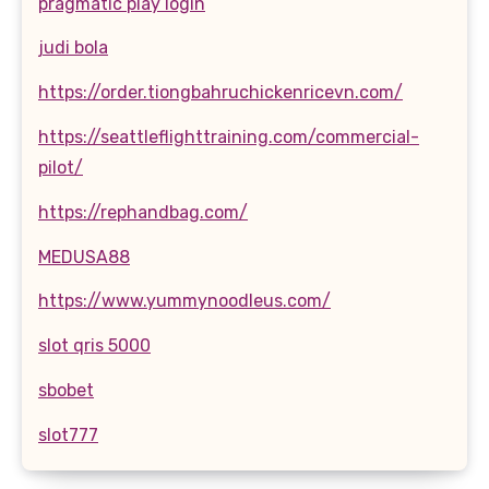
pragmatic play login
judi bola
https://order.tiongbahruchickenricevn.com/
https://seattleflighttraining.com/commercial-
pilot/
https://rephandbag.com/
MEDUSA88
https://www.yummynoodleus.com/
slot qris 5000
sbobet
slot777