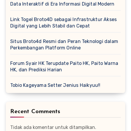
Data Interaktif di Era Informasi Digital Modern
Link Togel Broto4D sebagai Infrastruktur Akses
Digital yang Lebih Stabil dan Cepat
Situs Broto4d Resmi dan Peran Teknologi dalam
Perkembangan Platform Online
Forum Syair HK Terupdate Paito HK, Paito Warna
HK, dan Prediksi Harian
Tobio Kageyama Setter Jenius Haikyuu!!
Recent Comments
Tidak ada komentar untuk ditampilkan.