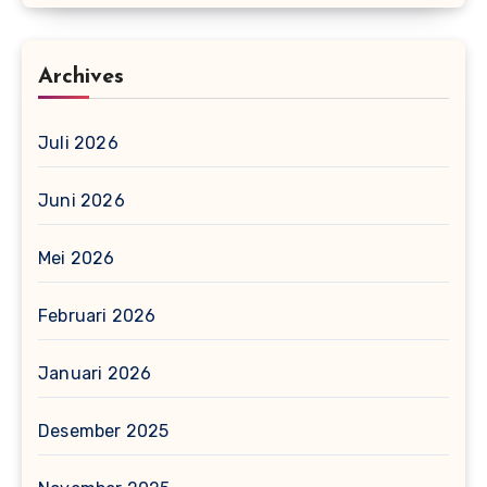
Archives
Juli 2026
Juni 2026
Mei 2026
Februari 2026
Januari 2026
Desember 2025