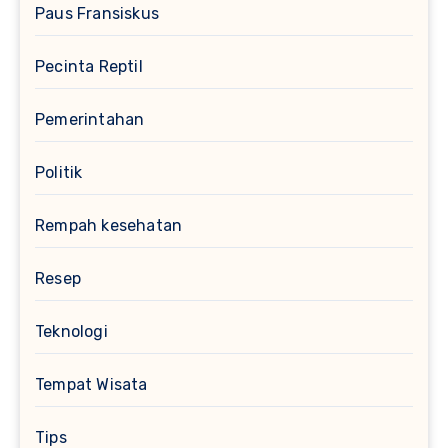
Paus Fransiskus
Pecinta Reptil
Pemerintahan
Politik
Rempah kesehatan
Resep
Teknologi
Tempat Wisata
Tips