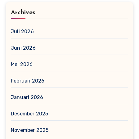
Archives
Juli 2026
Juni 2026
Mei 2026
Februari 2026
Januari 2026
Desember 2025
November 2025