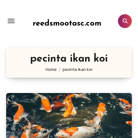
Lewati
ke
konten
reedsmootasc.com
pecinta ikan koi
Home
pecinta ikan koi