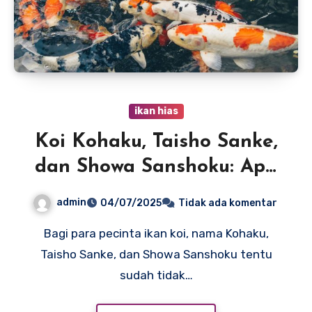
ikan hias
Koi Kohaku, Taisho Sanke,
dan Showa Sanshoku: Apa
Bedanya?
admin
04/07/2025
Tidak ada komentar
Bagi para pecinta ikan koi, nama Kohaku,
Taisho Sanke, dan Showa Sanshoku tentu
sudah tidak…