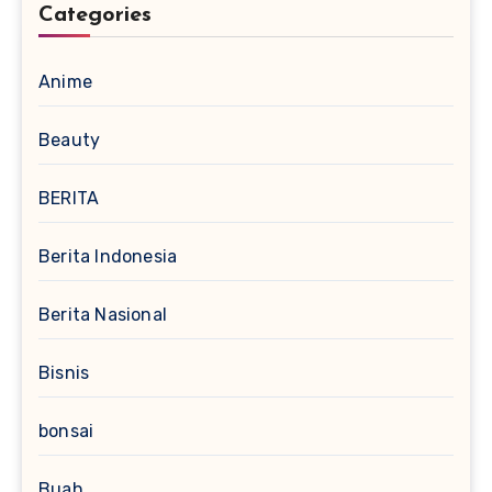
Categories
Anime
Beauty
BERITA
Berita Indonesia
Berita Nasional
Bisnis
bonsai
Buah