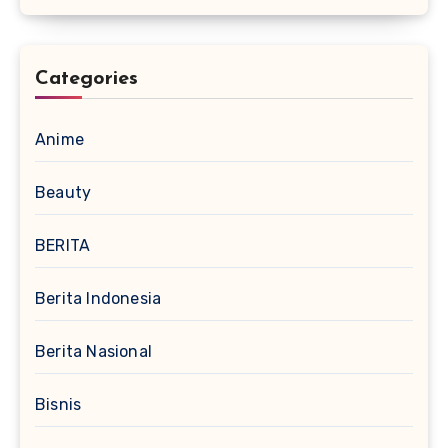
Categories
Anime
Beauty
BERITA
Berita Indonesia
Berita Nasional
Bisnis