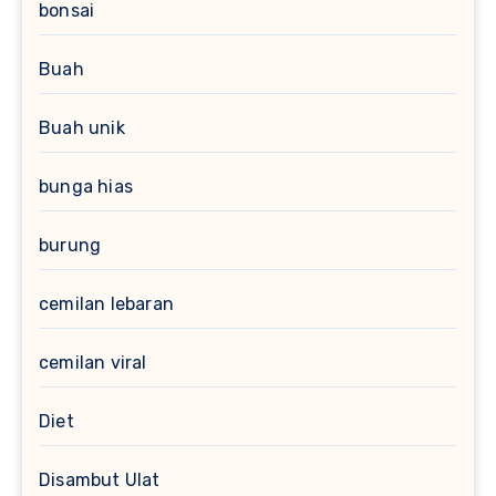
bonsai
Buah
Buah unik
bunga hias
burung
cemilan lebaran
cemilan viral
Diet
Disambut Ulat