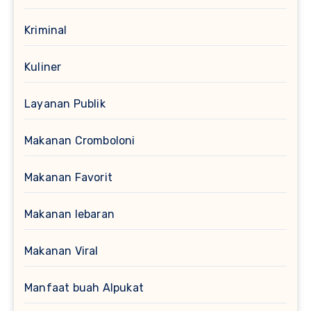
Kriminal
Kuliner
Layanan Publik
Makanan Cromboloni
Makanan Favorit
Makanan lebaran
Makanan Viral
Manfaat buah Alpukat