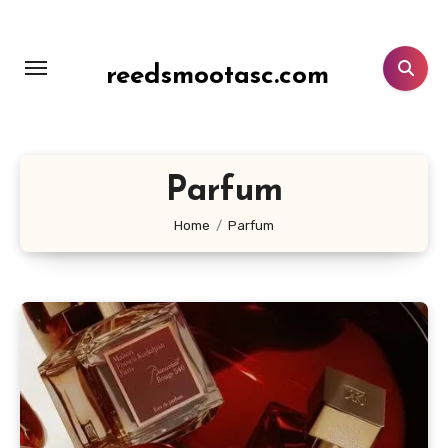
Lewati
ke
konten
reedsmootasc.com
Parfum
Home
Parfum