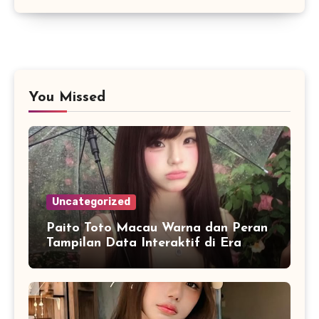
You Missed
Uncategorized
Paito Toto Macau Warna dan Peran
Tampilan Data Interaktif di Era
Informasi Digital Modern