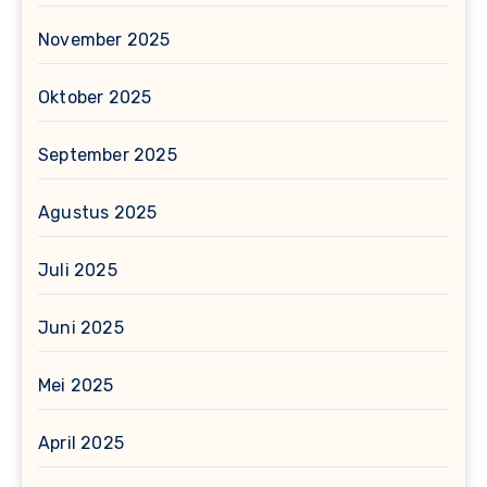
November 2025
Oktober 2025
September 2025
Agustus 2025
Juli 2025
Juni 2025
Mei 2025
April 2025