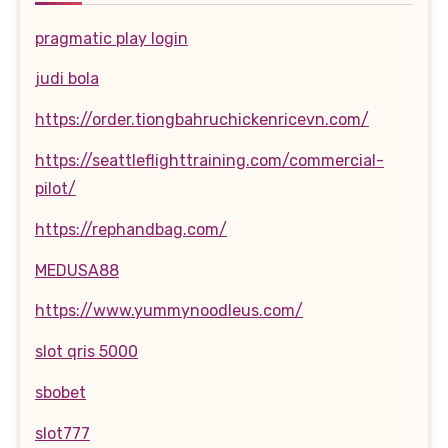
pragmatic play login
judi bola
https://order.tiongbahruchickenricevn.com/
https://seattleflighttraining.com/commercial-
pilot/
https://rephandbag.com/
MEDUSA88
https://www.yummynoodleus.com/
slot qris 5000
sbobet
slot777