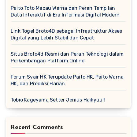
Paito Toto Macau Warna dan Peran Tampilan
Data Interaktif di Era Informasi Digital Modern
Link Togel Broto4D sebagai Infrastruktur Akses
Digital yang Lebih Stabil dan Cepat
Situs Broto4d Resmi dan Peran Teknologi dalam
Perkembangan Platform Online
Forum Syair HK Terupdate Paito HK, Paito Warna
HK, dan Prediksi Harian
Tobio Kageyama Setter Jenius Haikyuu!!
Recent Comments