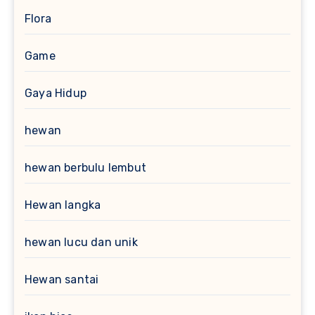
Flora
Game
Gaya Hidup
hewan
hewan berbulu lembut
Hewan langka
hewan lucu dan unik
Hewan santai