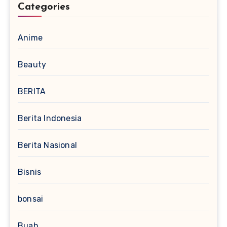
Categories
Anime
Beauty
BERITA
Berita Indonesia
Berita Nasional
Bisnis
bonsai
Buah