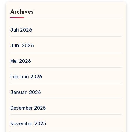
Archives
Juli 2026
Juni 2026
Mei 2026
Februari 2026
Januari 2026
Desember 2025
November 2025