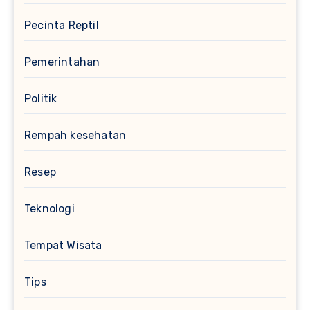
Pecinta Reptil
Pemerintahan
Politik
Rempah kesehatan
Resep
Teknologi
Tempat Wisata
Tips