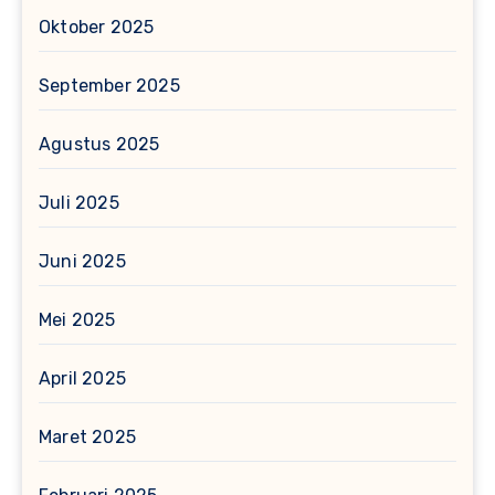
Oktober 2025
September 2025
Agustus 2025
Juli 2025
Juni 2025
Mei 2025
April 2025
Maret 2025