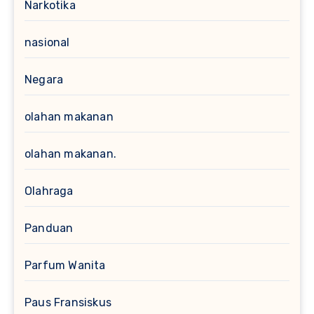
Narkotika
nasional
Negara
olahan makanan
olahan makanan.
Olahraga
Panduan
Parfum Wanita
Paus Fransiskus