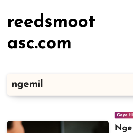
Lewati
ke
reedsmoot
konten
asc.com
ngemil
Gaya H
Nge