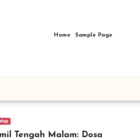
Home
Sample Page
idup
mil Tengah Malam: Dosa