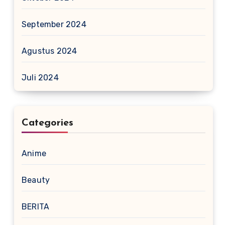
September 2024
Agustus 2024
Juli 2024
Categories
Anime
Beauty
BERITA