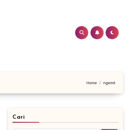
Home
ngemil
Cari