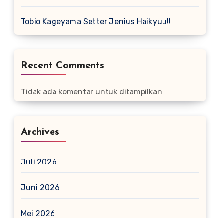
Tobio Kageyama Setter Jenius Haikyuu!!
Recent Comments
Tidak ada komentar untuk ditampilkan.
Archives
Juli 2026
Juni 2026
Mei 2026