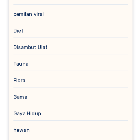
cemilan viral
Diet
Disambut Ulat
Fauna
Flora
Game
Gaya Hidup
hewan