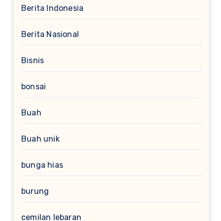
Berita Indonesia
Berita Nasional
Bisnis
bonsai
Buah
Buah unik
bunga hias
burung
cemilan lebaran