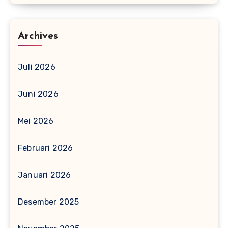
Archives
Juli 2026
Juni 2026
Mei 2026
Februari 2026
Januari 2026
Desember 2025