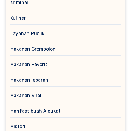
Kriminal
Kuliner
Layanan Publik
Makanan Cromboloni
Makanan Favorit
Makanan lebaran
Makanan Viral
Manfaat buah Alpukat
Misteri