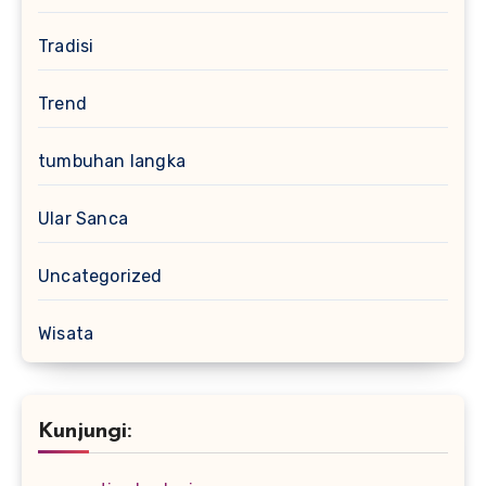
Tradisi
Trend
tumbuhan langka
Ular Sanca
Uncategorized
Wisata
Kunjungi: