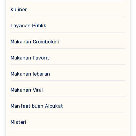
Kuliner
Layanan Publik
Makanan Cromboloni
Makanan Favorit
Makanan lebaran
Makanan Viral
Manfaat buah Alpukat
Misteri