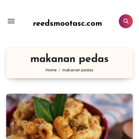
Lewati
ke
konten
reedsmootasc.com
makanan pedas
Home
makanan pedas