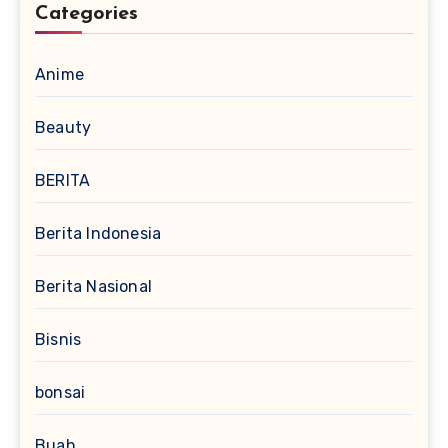
Categories
Anime
Beauty
BERITA
Berita Indonesia
Berita Nasional
Bisnis
bonsai
Buah