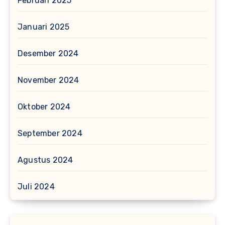
Februari 2025
Januari 2025
Desember 2024
November 2024
Oktober 2024
September 2024
Agustus 2024
Juli 2024