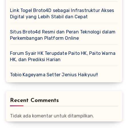
Link Togel Broto4D sebagai Infrastruktur Akses
Digital yang Lebih Stabil dan Cepat
Situs Broto4d Resmi dan Peran Teknologi dalam
Perkembangan Platform Online
Forum Syair HK Terupdate Paito HK, Paito Warna
HK, dan Prediksi Harian
Tobio Kageyama Setter Jenius Haikyuu!!
Recent Comments
Tidak ada komentar untuk ditampilkan.