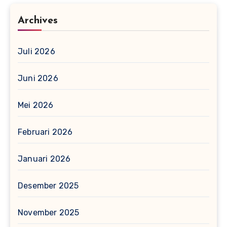
Archives
Juli 2026
Juni 2026
Mei 2026
Februari 2026
Januari 2026
Desember 2025
November 2025