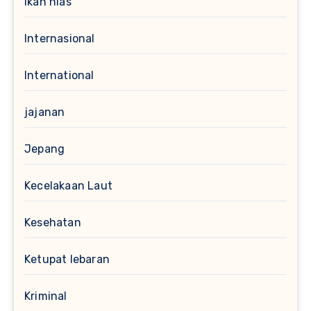
ikan hias
Internasional
International
jajanan
Jepang
Kecelakaan Laut
Kesehatan
Ketupat lebaran
Kriminal