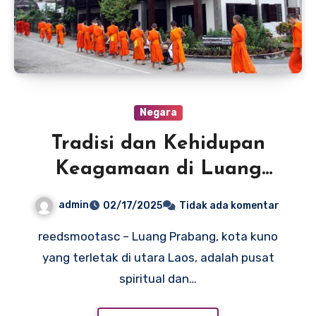
Negara
Tradisi dan Kehidupan
Keagamaan di Luang
Prabang, Laos
admin
02/17/2025
Tidak ada komentar
reedsmootasc – Luang Prabang, kota kuno
yang terletak di utara Laos, adalah pusat
spiritual dan…