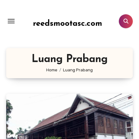
Lewati
ke
konten
reedsmootasc.com
Luang Prabang
Home
Luang Prabang