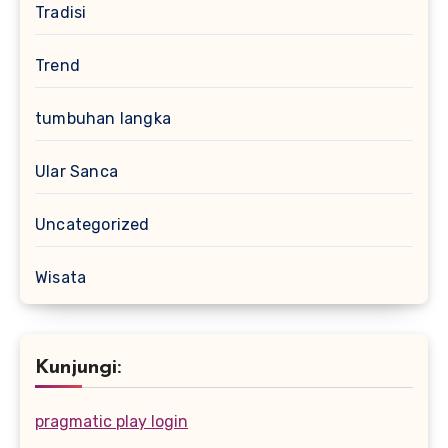
Tradisi
Trend
tumbuhan langka
Ular Sanca
Uncategorized
Wisata
Kunjungi:
pragmatic play login