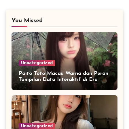
You Missed
Uncategorized
Paito Toto Macau Warna dan Peran
Tampilan Data Interaktif di Era
Informasi Digital Modern
Uncategorized