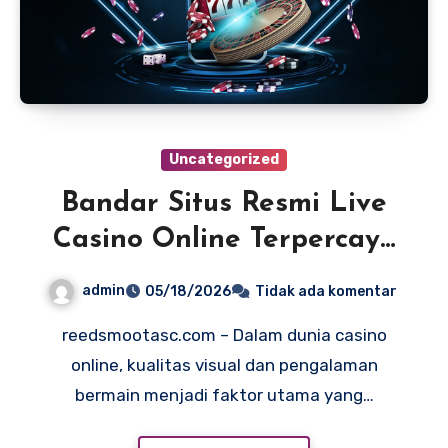
Uncategorized
Bandar Situs Resmi Live
Casino Online Terpercaya
dengan Fitur Live
admin
05/18/2026
Tidak ada komentar
Streaming Berkualitas HD
reedsmootasc.com – Dalam dunia casino
online, kualitas visual dan pengalaman
bermain menjadi faktor utama yang…