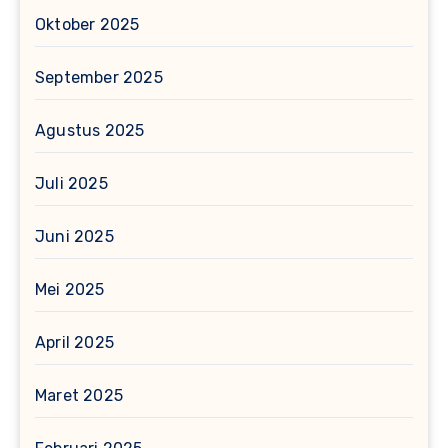
Oktober 2025
September 2025
Agustus 2025
Juli 2025
Juni 2025
Mei 2025
April 2025
Maret 2025