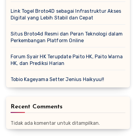
Link Togel Broto4D sebagai Infrastruktur Akses
Digital yang Lebih Stabil dan Cepat
Situs Broto4d Resmi dan Peran Teknologi dalam
Perkembangan Platform Online
Forum Syair HK Terupdate Paito HK, Paito Warna
HK, dan Prediksi Harian
Tobio Kageyama Setter Jenius Haikyuu!!
Recent Comments
Tidak ada komentar untuk ditampilkan.