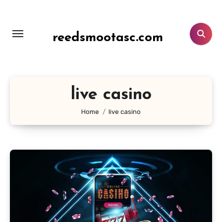
Lewati
ke
konten
reedsmootasc.com
live casino
Home
live casino