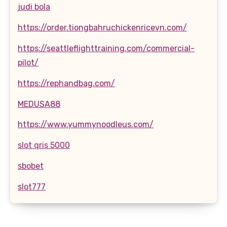
judi bola
https://order.tiongbahruchickenricevn.com/
https://seattleflighttraining.com/commercial-
pilot/
https://rephandbag.com/
MEDUSA88
https://www.yummynoodleus.com/
slot qris 5000
sbobet
slot777