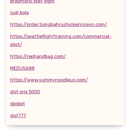
pragmatic play login
judi bola
https://order.tiongbahruchickenricevn.com/
https://seattleflighttraining.com/commercial-
pilot/
https://rephandbag.com/
MEDUSA88
https://www.yummynoodleus.com/
slot qris 5000
sbobet
slot777