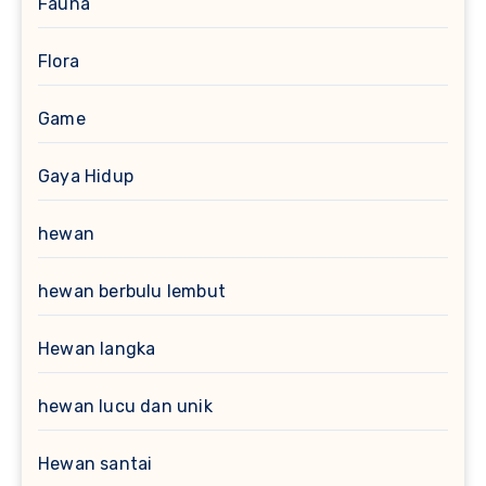
Fauna
Flora
Game
Gaya Hidup
hewan
hewan berbulu lembut
Hewan langka
hewan lucu dan unik
Hewan santai