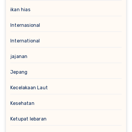
ikan hias
Internasional
International
jajanan
Jepang
Kecelakaan Laut
Kesehatan
Ketupat lebaran