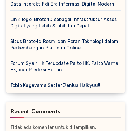
Data Interaktif di Era Informasi Digital Modern
Link Togel Broto4D sebagai Infrastruktur Akses
Digital yang Lebih Stabil dan Cepat
Situs Broto4d Resmi dan Peran Teknologi dalam
Perkembangan Platform Online
Forum Syair HK Terupdate Paito HK, Paito Warna
HK, dan Prediksi Harian
Tobio Kageyama Setter Jenius Haikyuu!!
Recent Comments
Tidak ada komentar untuk ditampilkan.