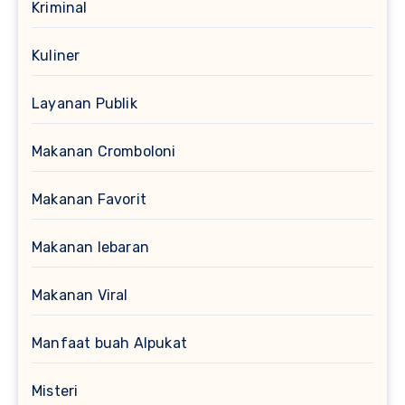
Kriminal
Kuliner
Layanan Publik
Makanan Cromboloni
Makanan Favorit
Makanan lebaran
Makanan Viral
Manfaat buah Alpukat
Misteri