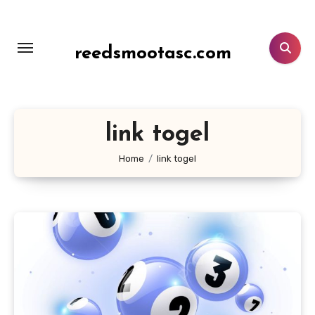
Lewati
ke
konten
reedsmootasc.com
link togel
Home
link togel