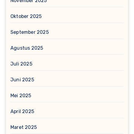
November 2025
Oktober 2025
September 2025
Agustus 2025
Juli 2025
Juni 2025
Mei 2025
April 2025
Maret 2025