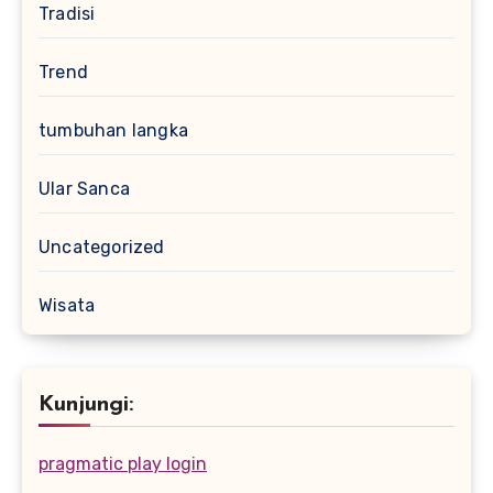
Tradisi
Trend
tumbuhan langka
Ular Sanca
Uncategorized
Wisata
Kunjungi:
pragmatic play login