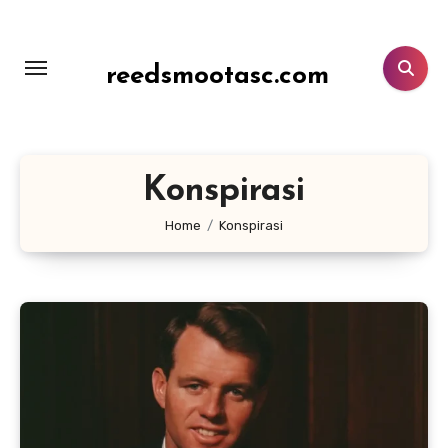
Lewati
ke
konten
reedsmootasc.com
Konspirasi
Home
Konspirasi