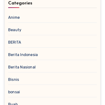
Categories
Anime
Beauty
BERITA
Berita Indonesia
Berita Nasional
Bisnis
bonsai
Buah