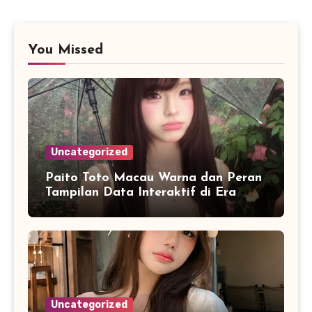
You Missed
Uncategorized
Paito Toto Macau Warna dan Peran
Tampilan Data Interaktif di Era
Informasi Digital Modern
Uncategorized