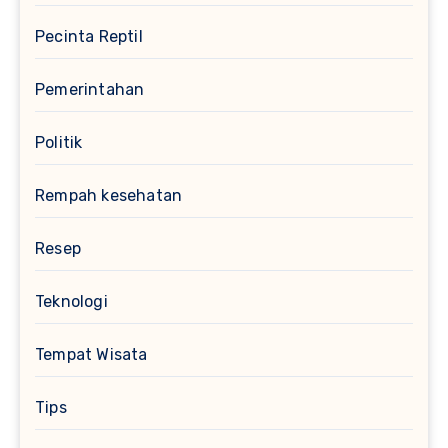
Pecinta Reptil
Pemerintahan
Politik
Rempah kesehatan
Resep
Teknologi
Tempat Wisata
Tips