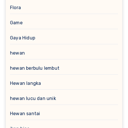
Flora
Game
Gaya Hidup
hewan
hewan berbulu lembut
Hewan langka
hewan lucu dan unik
Hewan santai