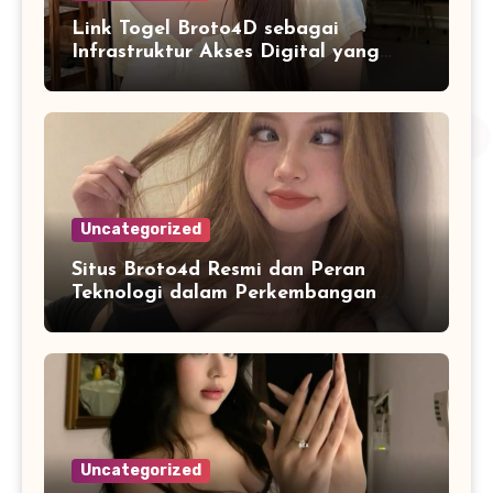
Link Togel Broto4D sebagai
Infrastruktur Akses Digital yang
Lebih Stabil dan Cepat
Uncategorized
Situs Broto4d Resmi dan Peran
Teknologi dalam Perkembangan
Platform Online
Uncategorized