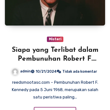
Misteri
Siapa yang Terlibat dalam
Pembunuhan Robert F.
Kennedy?
admin
10/21/2024
Tidak ada komentar
reedsmootasc.com – Pembunuhan Robert F.
Kennedy pada 5 Juni 1968, merupakan salah
satu peristiwa paling…