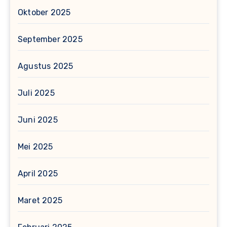
Oktober 2025
September 2025
Agustus 2025
Juli 2025
Juni 2025
Mei 2025
April 2025
Maret 2025