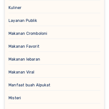
Kuliner
Layanan Publik
Makanan Cromboloni
Makanan Favorit
Makanan lebaran
Makanan Viral
Manfaat buah Alpukat
Misteri