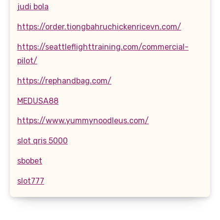
judi bola
https://order.tiongbahruchickenricevn.com/
https://seattleflighttraining.com/commercial-
pilot/
https://rephandbag.com/
MEDUSA88
https://www.yummynoodleus.com/
slot qris 5000
sbobet
slot777