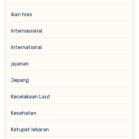
ikan hias
Internasional
International
jajanan
Jepang
Kecelakaan Laut
Kesehatan
Ketupat lebaran