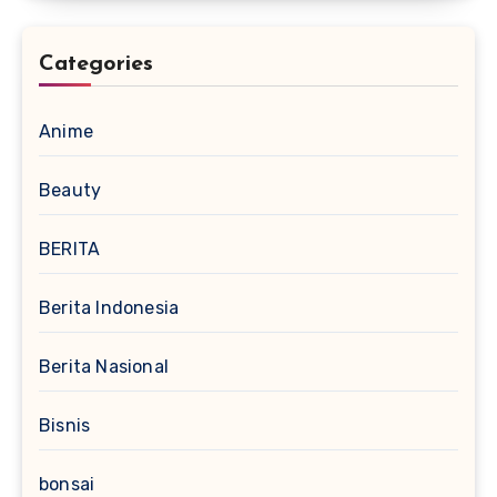
Categories
Anime
Beauty
BERITA
Berita Indonesia
Berita Nasional
Bisnis
bonsai