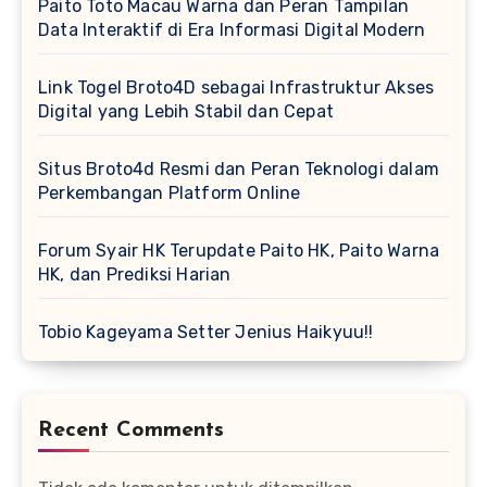
Paito Toto Macau Warna dan Peran Tampilan
Data Interaktif di Era Informasi Digital Modern
Link Togel Broto4D sebagai Infrastruktur Akses
Digital yang Lebih Stabil dan Cepat
Situs Broto4d Resmi dan Peran Teknologi dalam
Perkembangan Platform Online
Forum Syair HK Terupdate Paito HK, Paito Warna
HK, dan Prediksi Harian
Tobio Kageyama Setter Jenius Haikyuu!!
Recent Comments