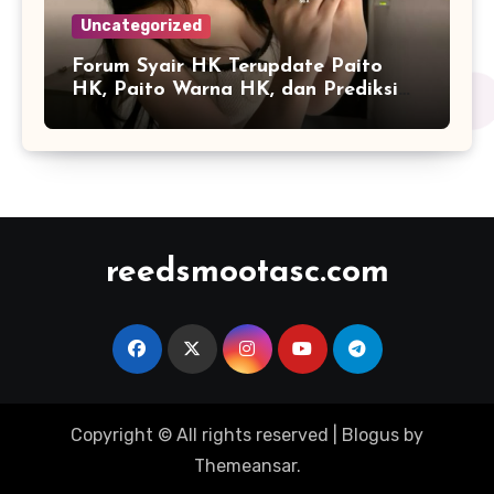
Uncategorized
Forum Syair HK Terupdate Paito
HK, Paito Warna HK, dan Prediksi
Harian
reedsmootasc.com
Copyright © All rights reserved
|
Blogus
by
Themeansar
.