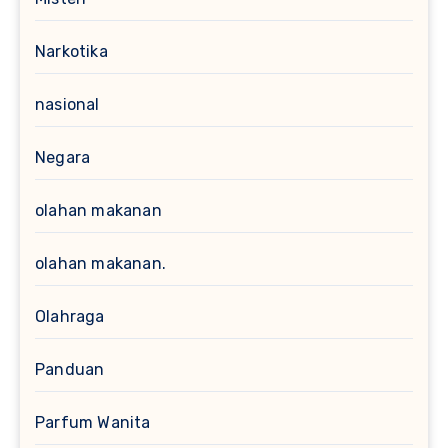
Narkotika
nasional
Negara
olahan makanan
olahan makanan.
Olahraga
Panduan
Parfum Wanita