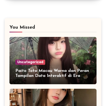
You Missed
Uncategorized
Paito Toto Macau Warna dan Peran
Tampilan Data Interaktif di Era
Informasi Digital Modern