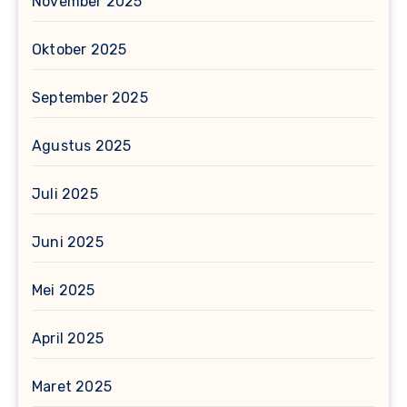
November 2025
Oktober 2025
September 2025
Agustus 2025
Juli 2025
Juni 2025
Mei 2025
April 2025
Maret 2025