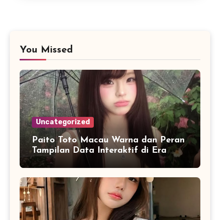
You Missed
Uncategorized
Paito Toto Macau Warna dan Peran
Tampilan Data Interaktif di Era
Informasi Digital Modern