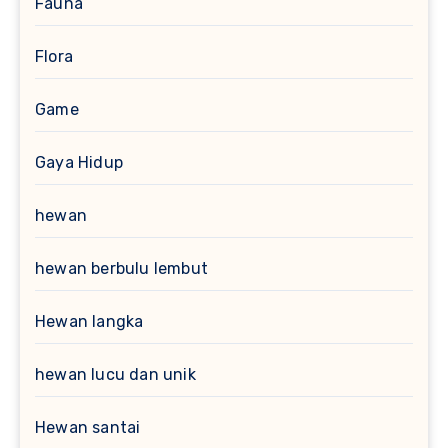
Fauna
Flora
Game
Gaya Hidup
hewan
hewan berbulu lembut
Hewan langka
hewan lucu dan unik
Hewan santai