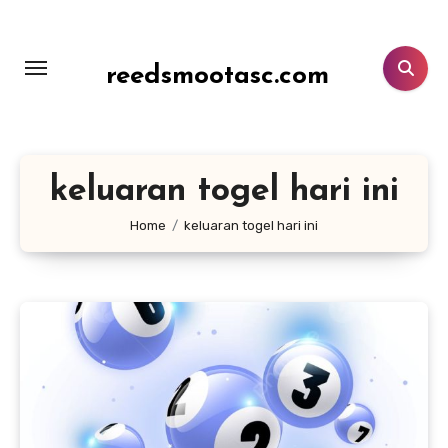
Lewati
ke
konten
reedsmootasc.com
keluaran togel hari ini
Home
keluaran togel hari ini