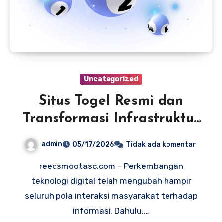
Uncategorized
Situs Togel Resmi dan
Transformasi Infrastruktur
Informasi Digital Masa
admin
05/17/2026
Tidak ada komentar
Kini
reedsmootasc.com – Perkembangan
teknologi digital telah mengubah hampir
seluruh pola interaksi masyarakat terhadap
informasi. Dahulu,…