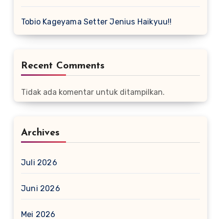
Tobio Kageyama Setter Jenius Haikyuu!!
Recent Comments
Tidak ada komentar untuk ditampilkan.
Archives
Juli 2026
Juni 2026
Mei 2026