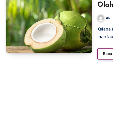
Olah
adm
Kelapa adalah salah satu buah tropis yang kaya akan
manfaat
Baca 