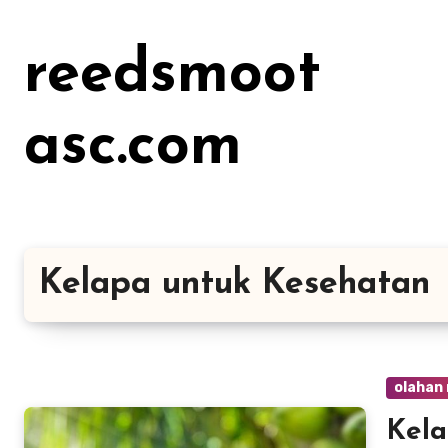
Lewati
ke
reedsmoot
konten
asc.com
Kelapa untuk Kesehatan
olahan
Kela