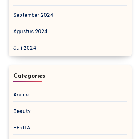
September 2024
Agustus 2024
Juli 2024
Categories
Anime
Beauty
BERITA