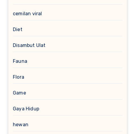
cemilan viral
Diet
Disambut Ulat
Fauna
Flora
Game
Gaya Hidup
hewan