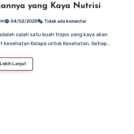
annya yang Kaya Nutrisi
in
04/02/2025
Tidak ada komentar
 kesehatan Kelapa untuk Kesehatan. Setiap…
Lebih Lanjut