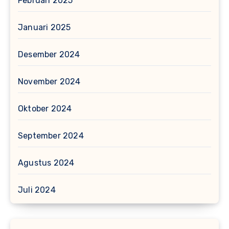
Februari 2025
Januari 2025
Desember 2024
November 2024
Oktober 2024
September 2024
Agustus 2024
Juli 2024