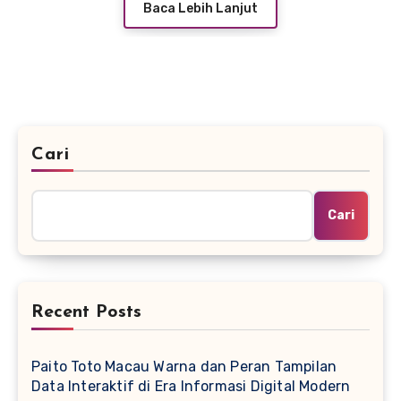
Baca Lebih Lanjut
Cari
Cari
Recent Posts
Paito Toto Macau Warna dan Peran Tampilan
Data Interaktif di Era Informasi Digital Modern