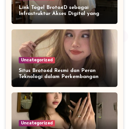
Link Togel Broto4D sebagai
Infrastruktur Akses Digital yang
Lebih Stabil dan Cepat
Uncategorized
Situs Broto4d Resmi dan Peran
Teknologi dalam Perkembangan
Platform Online
Uncategorized