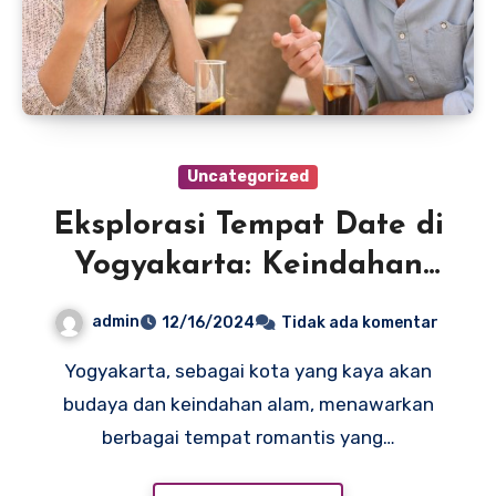
Uncategorized
Eksplorasi Tempat Date di
Yogyakarta: Keindahan
Alam dan Budaya untuk
admin
12/16/2024
Tidak ada komentar
Momen Tak Terlupakan
Yogyakarta, sebagai kota yang kaya akan
budaya dan keindahan alam, menawarkan
berbagai tempat romantis yang…