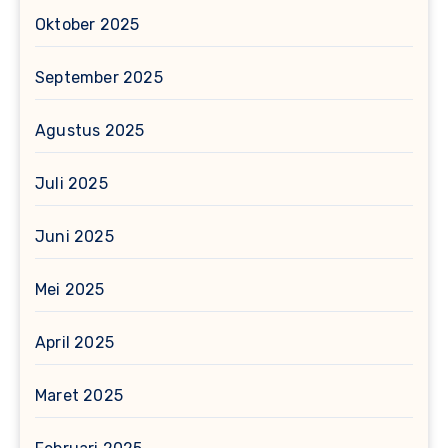
Oktober 2025
September 2025
Agustus 2025
Juli 2025
Juni 2025
Mei 2025
April 2025
Maret 2025