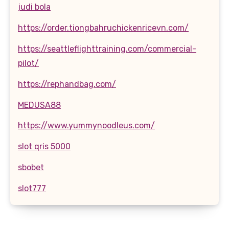
judi bola
https://order.tiongbahruchickenricevn.com/
https://seattleflighttraining.com/commercial-
pilot/
https://rephandbag.com/
MEDUSA88
https://www.yummynoodleus.com/
slot qris 5000
sbobet
slot777