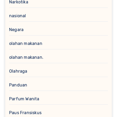
Narkotika
nasional
Negara
olahan makanan
olahan makanan.
Olahraga
Panduan
Parfum Wanita
Paus Fransiskus