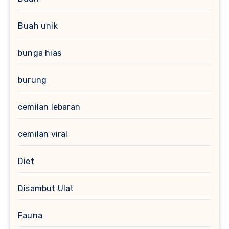
Buah unik
bunga hias
burung
cemilan lebaran
cemilan viral
Diet
Disambut Ulat
Fauna