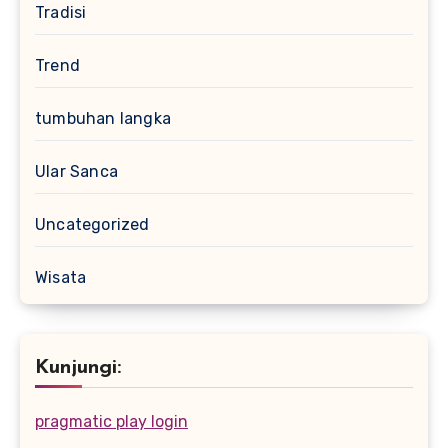
Tradisi
Trend
tumbuhan langka
Ular Sanca
Uncategorized
Wisata
Kunjungi:
pragmatic play login