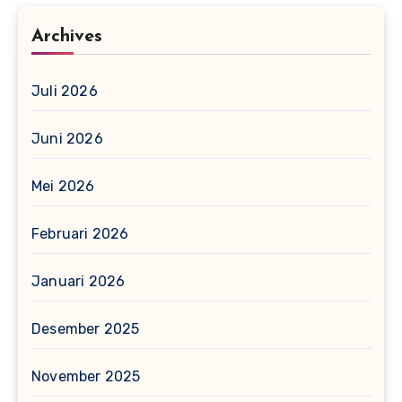
Archives
Juli 2026
Juni 2026
Mei 2026
Februari 2026
Januari 2026
Desember 2025
November 2025