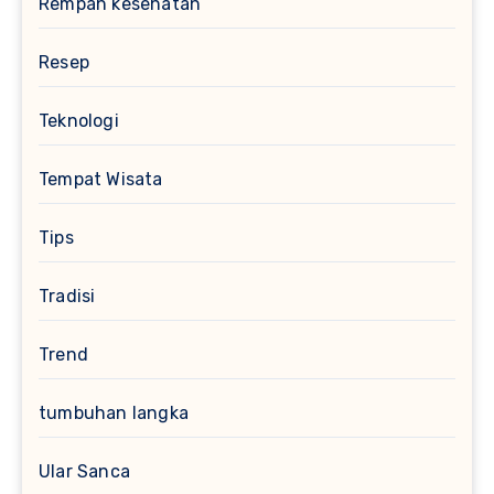
Rempah kesehatan
Resep
Teknologi
Tempat Wisata
Tips
Tradisi
Trend
tumbuhan langka
Ular Sanca