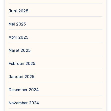
Juni 2025
Mei 2025
April 2025
Maret 2025
Februari 2025
Januari 2025
Desember 2024
November 2024