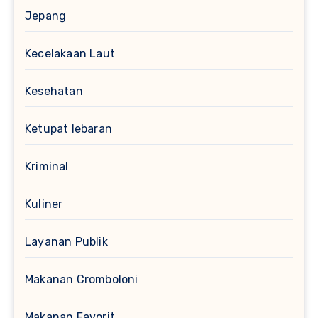
Jepang
Kecelakaan Laut
Kesehatan
Ketupat lebaran
Kriminal
Kuliner
Layanan Publik
Makanan Cromboloni
Makanan Favorit