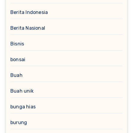
Berita Indonesia
Berita Nasional
Bisnis
bonsai
Buah
Buah unik
bunga hias
burung