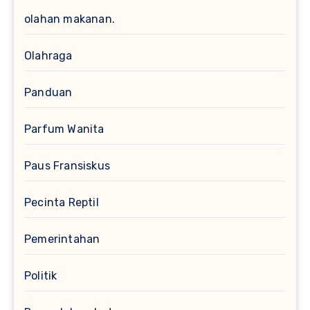
olahan makanan.
Olahraga
Panduan
Parfum Wanita
Paus Fransiskus
Pecinta Reptil
Pemerintahan
Politik