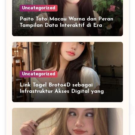
Uncategorized
Paito Toto Macau Warna dan Peran
Tampilan Data Interaktif di Era
Informasi Digital Modern
Uncategorized
Link Togel Broto4D sebagai
Infrastruktur Akses Digital yang
Lebih Stabil dan Cepat