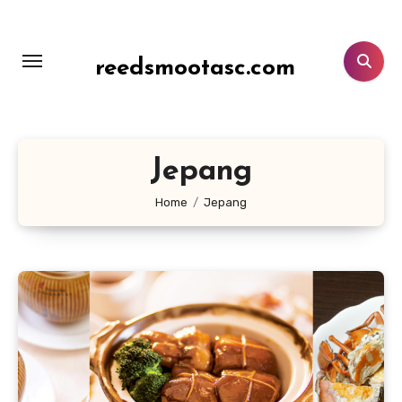
Lewati
ke
konten
reedsmootasc.com
Jepang
Home
Jepang