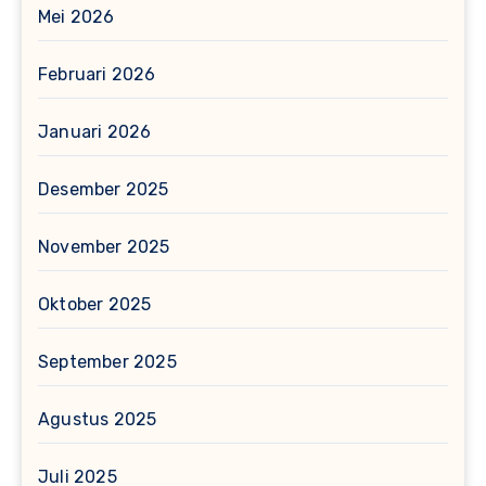
Mei 2026
Februari 2026
Januari 2026
Desember 2025
November 2025
Oktober 2025
September 2025
Agustus 2025
Juli 2025