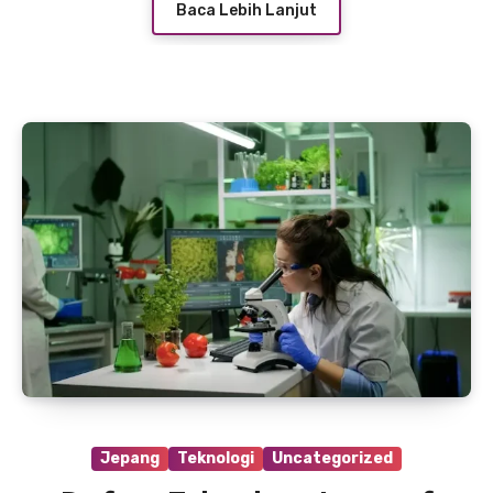
Baca Lebih Lanjut
Jepang
Teknologi
Uncategorized