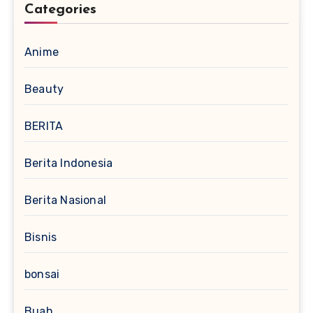
Categories
Anime
Beauty
BERITA
Berita Indonesia
Berita Nasional
Bisnis
bonsai
Buah