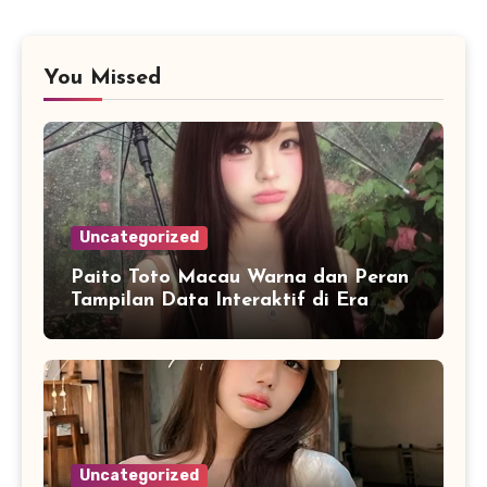
You Missed
Uncategorized
Paito Toto Macau Warna dan Peran
Tampilan Data Interaktif di Era
Informasi Digital Modern
Uncategorized