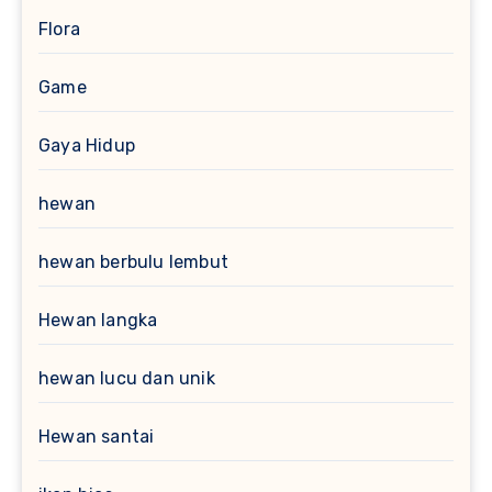
Flora
Game
Gaya Hidup
hewan
hewan berbulu lembut
Hewan langka
hewan lucu dan unik
Hewan santai