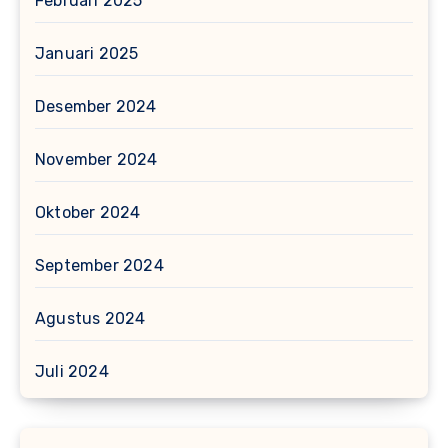
Februari 2025
Januari 2025
Desember 2024
November 2024
Oktober 2024
September 2024
Agustus 2024
Juli 2024