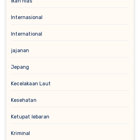
ikan hias
Internasional
International
jajanan
Jepang
Kecelakaan Laut
Kesehatan
Ketupat lebaran
Kriminal