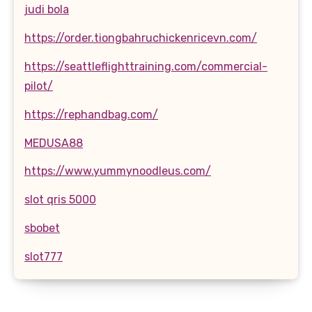
judi bola
https://order.tiongbahruchickenricevn.com/
https://seattleflighttraining.com/commercial-
pilot/
https://rephandbag.com/
MEDUSA88
https://www.yummynoodleus.com/
slot qris 5000
sbobet
slot777