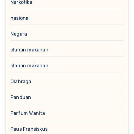
Narkotika
nasional
Negara
olahan makanan
olahan makanan.
Olahraga
Panduan
Parfum Wanita
Paus Fransiskus