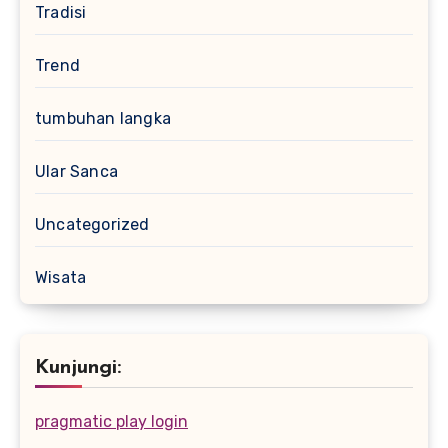
Tradisi
Trend
tumbuhan langka
Ular Sanca
Uncategorized
Wisata
Kunjungi:
pragmatic play login