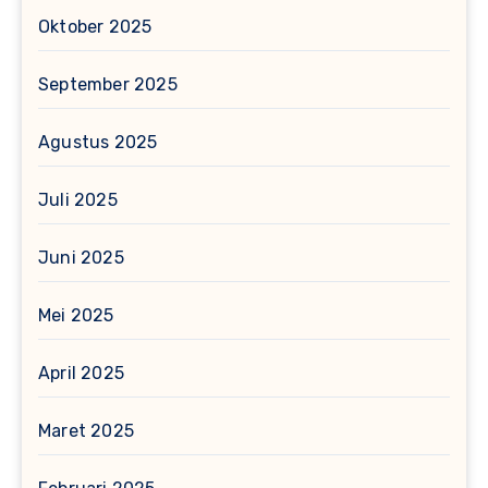
Oktober 2025
September 2025
Agustus 2025
Juli 2025
Juni 2025
Mei 2025
April 2025
Maret 2025