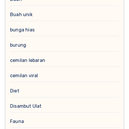
Buah unik
bunga hias
burung
cemilan lebaran
cemilan viral
Diet
Disambut Ulat
Fauna