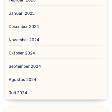
Februari 2025
Januari 2025
Desember 2024
November 2024
Oktober 2024
September 2024
Agustus 2024
Juli 2024