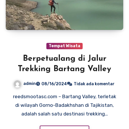
Tempat Wisata
Berpetualang di Jalur
Trekking Bartang Valley
admin
08/16/2024
Tidak ada komentar
reedsmootasc.com – Bartang Valley, terletak
di wilayah Gorno-Badakhshan di Tajikistan,
adalah salah satu destinasi trekking…