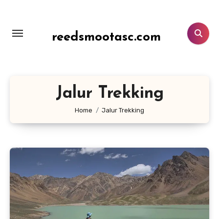
Lewati
ke
konten
reedsmootasc.com
Jalur Trekking
Home
Jalur Trekking