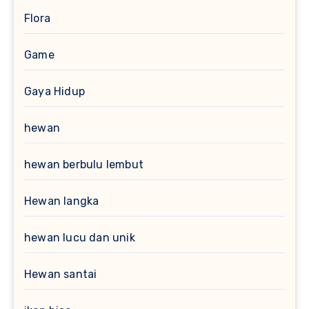
Flora
Game
Gaya Hidup
hewan
hewan berbulu lembut
Hewan langka
hewan lucu dan unik
Hewan santai