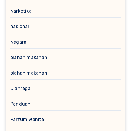
Narkotika
nasional
Negara
olahan makanan
olahan makanan.
Olahraga
Panduan
Parfum Wanita