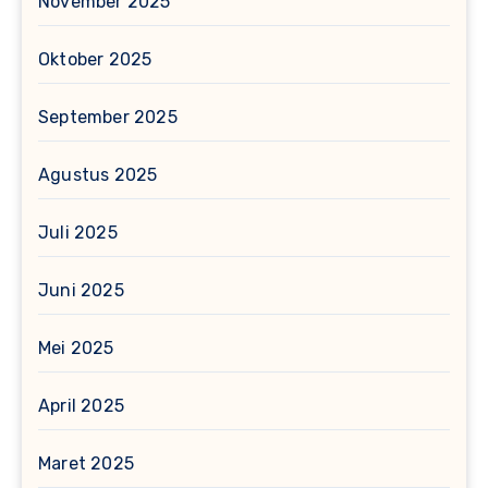
November 2025
Oktober 2025
September 2025
Agustus 2025
Juli 2025
Juni 2025
Mei 2025
April 2025
Maret 2025