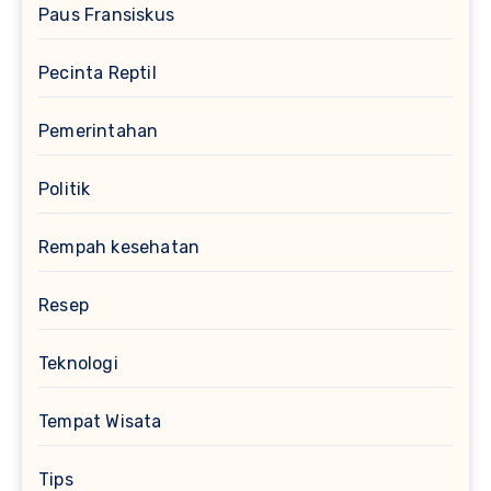
Paus Fransiskus
Pecinta Reptil
Pemerintahan
Politik
Rempah kesehatan
Resep
Teknologi
Tempat Wisata
Tips