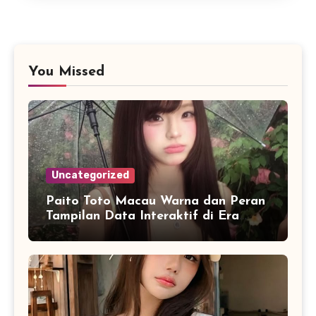
You Missed
Uncategorized
Paito Toto Macau Warna dan Peran
Tampilan Data Interaktif di Era
Informasi Digital Modern