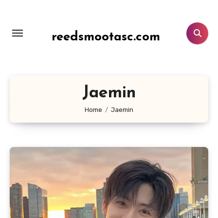
Lewati
ke
konten
reedsmootasc.com
Jaemin
Home
Jaemin