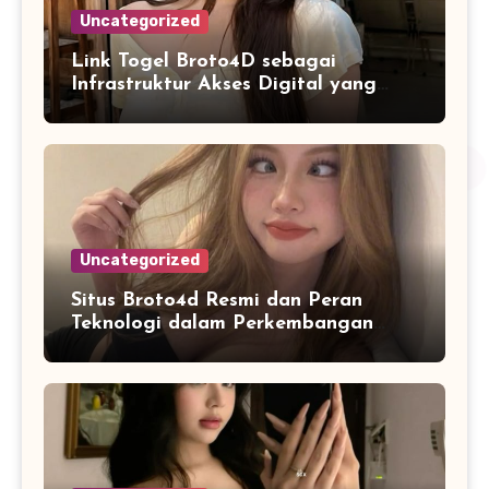
Uncategorized
Link Togel Broto4D sebagai
Infrastruktur Akses Digital yang
Lebih Stabil dan Cepat
Uncategorized
Situs Broto4d Resmi dan Peran
Teknologi dalam Perkembangan
Platform Online