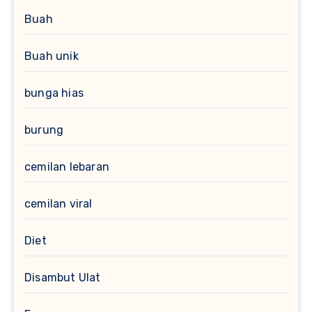
Buah
Buah unik
bunga hias
burung
cemilan lebaran
cemilan viral
Diet
Disambut Ulat