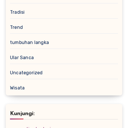
Tradisi
Trend
tumbuhan langka
Ular Sanca
Uncategorized
Wisata
Kunjungi: