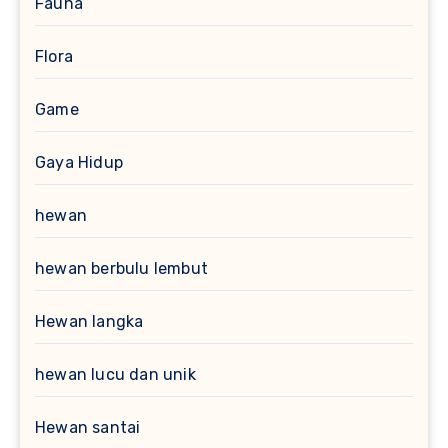
Fauna
Flora
Game
Gaya Hidup
hewan
hewan berbulu lembut
Hewan langka
hewan lucu dan unik
Hewan santai