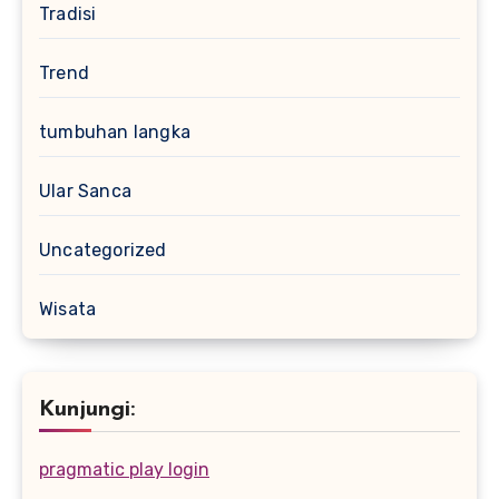
Tradisi
Trend
tumbuhan langka
Ular Sanca
Uncategorized
Wisata
Kunjungi:
pragmatic play login