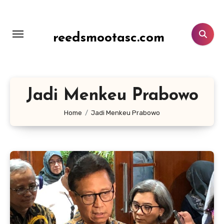
Lewati
ke
konten
reedsmootasc.com
Jadi Menkeu Prabowo
Home
Jadi Menkeu Prabowo