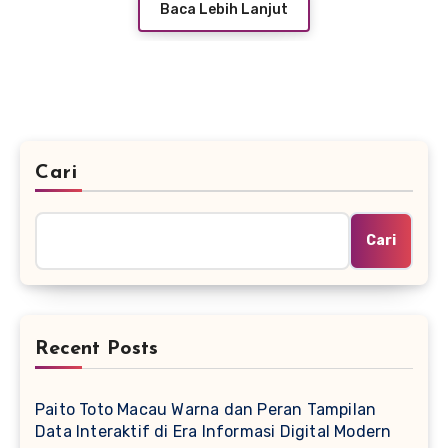
Baca Lebih Lanjut
Cari
Cari
Recent Posts
Paito Toto Macau Warna dan Peran Tampilan
Data Interaktif di Era Informasi Digital Modern