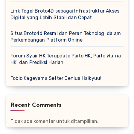
Link Togel Broto4D sebagai Infrastruktur Akses
Digital yang Lebih Stabil dan Cepat
Situs Broto4d Resmi dan Peran Teknologi dalam
Perkembangan Platform Online
Forum Syair HK Terupdate Paito HK, Paito Warna
HK, dan Prediksi Harian
Tobio Kageyama Setter Jenius Haikyuu!!
Recent Comments
Tidak ada komentar untuk ditampilkan.