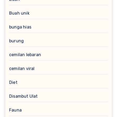
Buah unik
bunga hias
burung
cemilan lebaran
cemilan viral
Diet
Disambut Ulat
Fauna