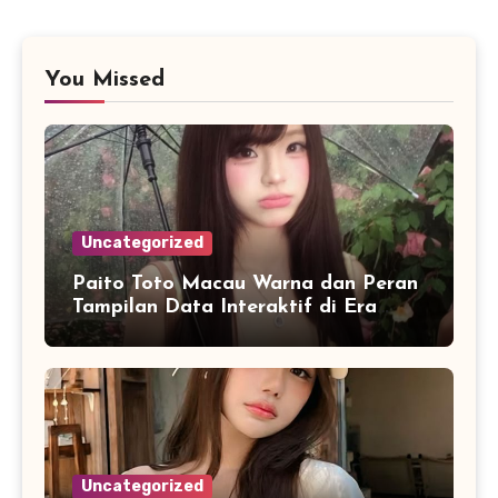
You Missed
Uncategorized
Paito Toto Macau Warna dan Peran
Tampilan Data Interaktif di Era
Informasi Digital Modern
Uncategorized