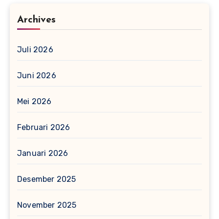
Archives
Juli 2026
Juni 2026
Mei 2026
Februari 2026
Januari 2026
Desember 2025
November 2025