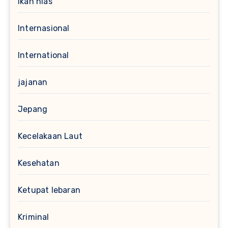
ikan hias
Internasional
International
jajanan
Jepang
Kecelakaan Laut
Kesehatan
Ketupat lebaran
Kriminal