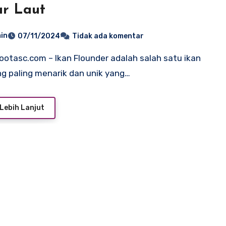
r Laut
in
07/11/2024
Tidak ada komentar
ng paling menarik dan unik yang…
Lebih Lanjut