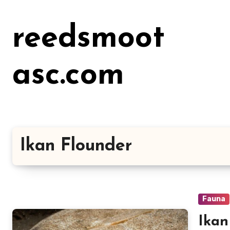
Lewati
ke
reedsmoot
konten
asc.com
Ikan Flounder
Fauna
Ikan