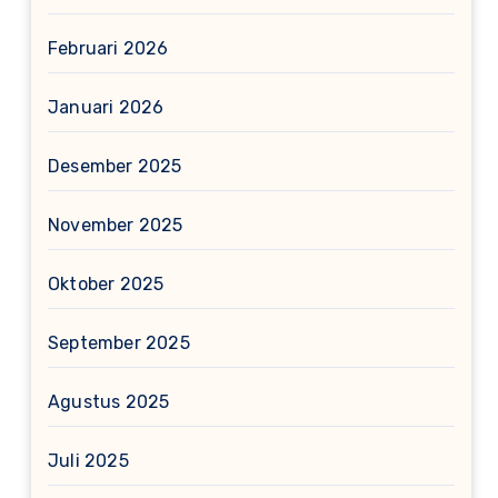
Februari 2026
Januari 2026
Desember 2025
November 2025
Oktober 2025
September 2025
Agustus 2025
Juli 2025