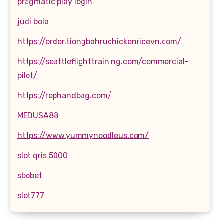
pragmatic play login
judi bola
https://order.tiongbahruchickenricevn.com/
https://seattleflighttraining.com/commercial-
pilot/
https://rephandbag.com/
MEDUSA88
https://www.yummynoodleus.com/
slot qris 5000
sbobet
slot777