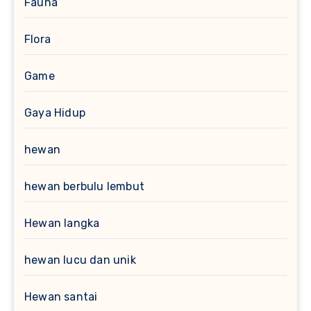
Fauna
Flora
Game
Gaya Hidup
hewan
hewan berbulu lembut
Hewan langka
hewan lucu dan unik
Hewan santai