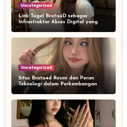
Uncategorized
Link Togel Broto4D sebagai
Infrastruktur Akses Digital yang
Lebih Stabil dan Cepat
Uncategorized
Situs Broto4d Resmi dan Peran
Teknologi dalam Perkembangan
Platform Online