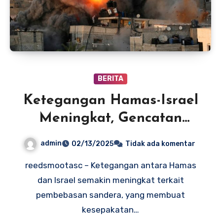
BERITA
Ketegangan Hamas-Israel
Meningkat, Gencatan
Senjata Terancam Gagal
admin
02/13/2025
Tidak ada komentar
reedsmootasc – Ketegangan antara Hamas
dan Israel semakin meningkat terkait
pembebasan sandera, yang membuat
kesepakatan…