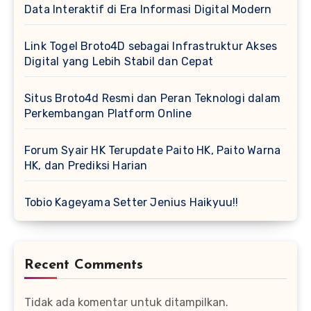
Data Interaktif di Era Informasi Digital Modern
Link Togel Broto4D sebagai Infrastruktur Akses
Digital yang Lebih Stabil dan Cepat
Situs Broto4d Resmi dan Peran Teknologi dalam
Perkembangan Platform Online
Forum Syair HK Terupdate Paito HK, Paito Warna
HK, dan Prediksi Harian
Tobio Kageyama Setter Jenius Haikyuu!!
Recent Comments
Tidak ada komentar untuk ditampilkan.