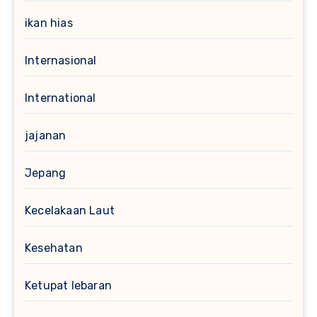
ikan hias
Internasional
International
jajanan
Jepang
Kecelakaan Laut
Kesehatan
Ketupat lebaran