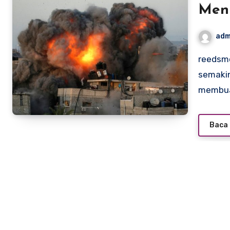
Meni
Ter
adm
reedsmootasc – Ketegangan antara Hamas dan Israel
semakin
membua
Baca 