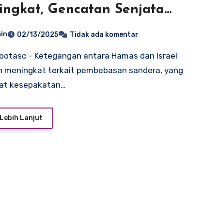
ngkat, Gencatan Senjata
ancam Gagal
in
02/13/2025
Tidak ada komentar
 meningkat terkait pembebasan sandera, yang
t kesepakatan…
Lebih Lanjut