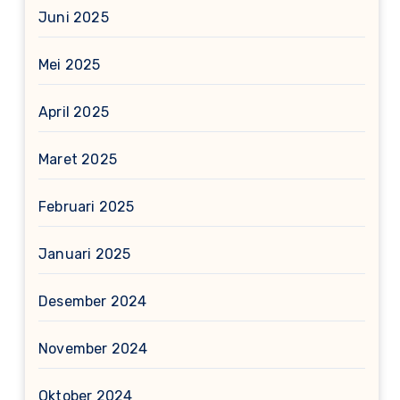
Juni 2025
Mei 2025
April 2025
Maret 2025
Februari 2025
Januari 2025
Desember 2024
November 2024
Oktober 2024