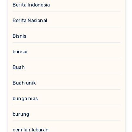
Berita Indonesia
Berita Nasional
Bisnis
bonsai
Buah
Buah unik
bunga hias
burung
cemilan lebaran