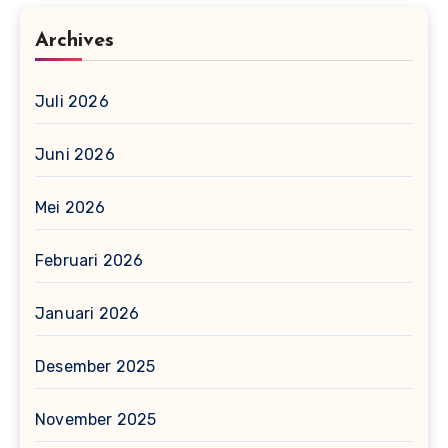
Archives
Juli 2026
Juni 2026
Mei 2026
Februari 2026
Januari 2026
Desember 2025
November 2025