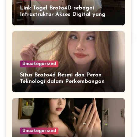
Link Togel Broto4D sebagai
Infrastruktur Akses Digital yang
Lebih Stabil dan Cepat
Uncategorized
Situs Broto4d Resmi dan Peran
Teknologi dalam Perkembangan
Platform Online
Uncategorized