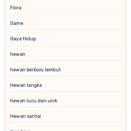
Flora
Game
Gaya Hidup
hewan
hewan berbulu lembut
Hewan langka
hewan lucu dan unik
Hewan santai