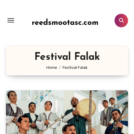
Lewati
ke
konten
reedsmootasc.com
Festival Falak
Home
Festival Falak