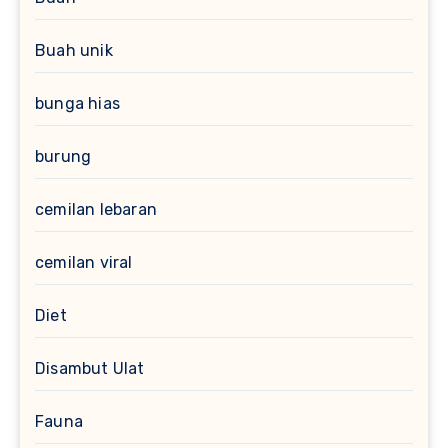
Buah unik
bunga hias
burung
cemilan lebaran
cemilan viral
Diet
Disambut Ulat
Fauna