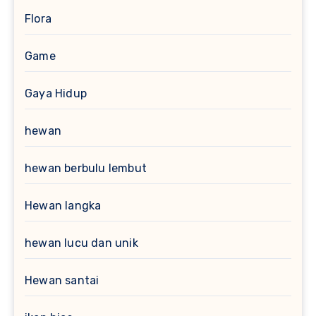
Flora
Game
Gaya Hidup
hewan
hewan berbulu lembut
Hewan langka
hewan lucu dan unik
Hewan santai