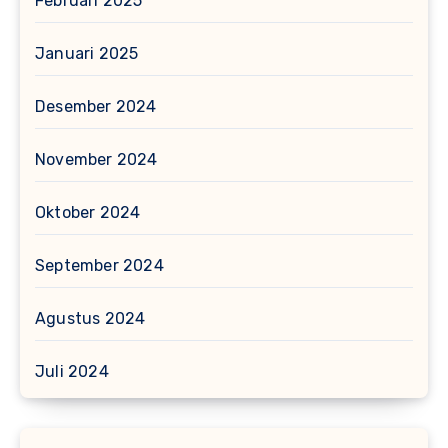
Februari 2025
Januari 2025
Desember 2024
November 2024
Oktober 2024
September 2024
Agustus 2024
Juli 2024