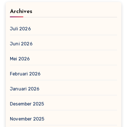
Archives
Juli 2026
Juni 2026
Mei 2026
Februari 2026
Januari 2026
Desember 2025
November 2025