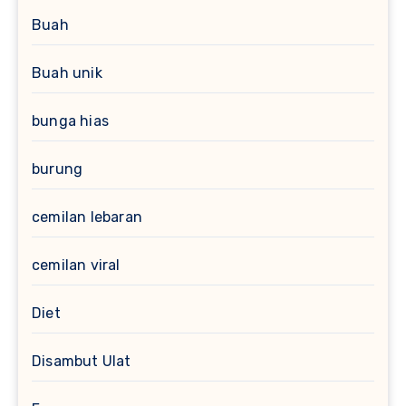
Buah
Buah unik
bunga hias
burung
cemilan lebaran
cemilan viral
Diet
Disambut Ulat