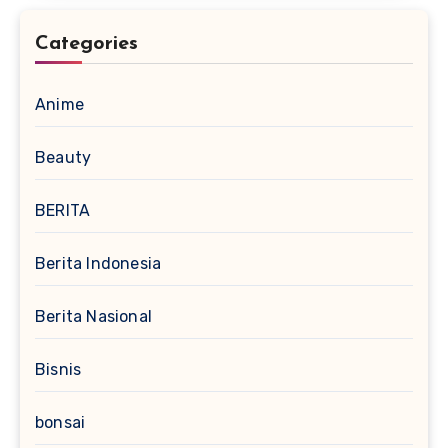
Categories
Anime
Beauty
BERITA
Berita Indonesia
Berita Nasional
Bisnis
bonsai