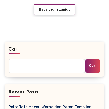
Baca Lebih Lanjut
Cari
Cari
Recent Posts
Paito Toto Macau Warna dan Peran Tampilan