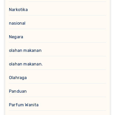
Narkotika
nasional
Negara
olahan makanan
olahan makanan.
Olahraga
Panduan
Parfum Wanita