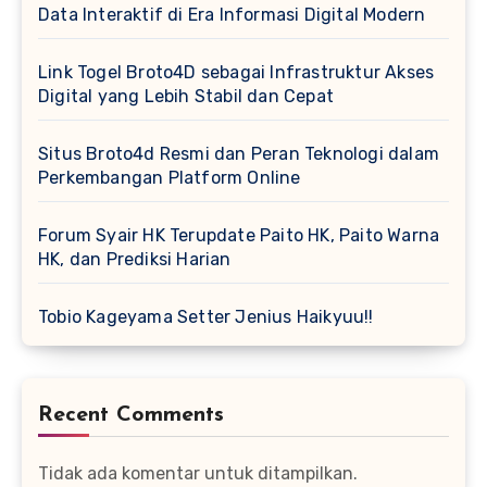
Data Interaktif di Era Informasi Digital Modern
Link Togel Broto4D sebagai Infrastruktur Akses
Digital yang Lebih Stabil dan Cepat
Situs Broto4d Resmi dan Peran Teknologi dalam
Perkembangan Platform Online
Forum Syair HK Terupdate Paito HK, Paito Warna
HK, dan Prediksi Harian
Tobio Kageyama Setter Jenius Haikyuu!!
Recent Comments
Tidak ada komentar untuk ditampilkan.