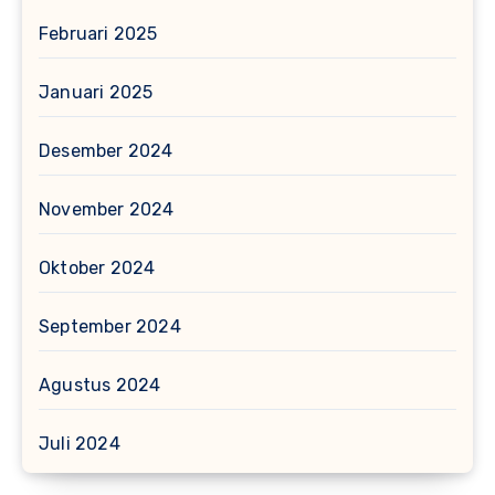
Februari 2025
Januari 2025
Desember 2024
November 2024
Oktober 2024
September 2024
Agustus 2024
Juli 2024