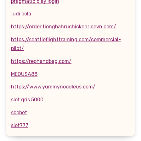
pragmatic play login
judi bola
https://order.tiongbahruchickenricevn.com/
https://seattleflighttraining.com/commercial-
pilot/
https://rephandbag.com/
MEDUSA88
https://www.yummynoodleus.com/
slot qris 5000
sbobet
slot777