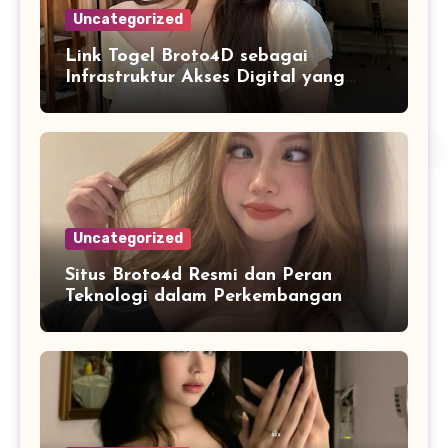
Uncategorized
Link Togel Broto4D sebagai
Infrastruktur Akses Digital yang
Lebih Stabil dan Cepat
Uncategorized
Situs Broto4d Resmi dan Peran
Teknologi dalam Perkembangan
Platform Online