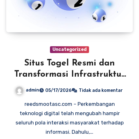
Uncategorized
Situs Togel Resmi dan
Transformasi Infrastruktur
Informasi Digital Masa
admin
05/17/2026
Tidak ada komentar
Kini
reedsmootasc.com – Perkembangan
teknologi digital telah mengubah hampir
seluruh pola interaksi masyarakat terhadap
informasi. Dahulu,…