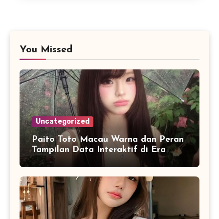
You Missed
Uncategorized
Paito Toto Macau Warna dan Peran
Tampilan Data Interaktif di Era
Informasi Digital Modern