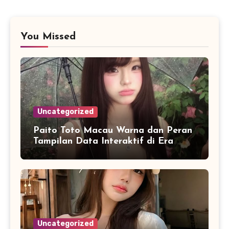
You Missed
Uncategorized
Paito Toto Macau Warna dan Peran
Tampilan Data Interaktif di Era
Informasi Digital Modern
Uncategorized