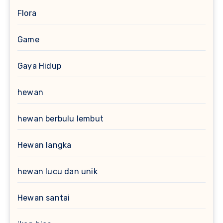
Flora
Game
Gaya Hidup
hewan
hewan berbulu lembut
Hewan langka
hewan lucu dan unik
Hewan santai