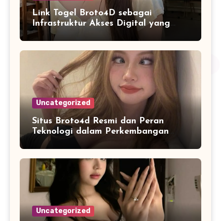
Link Togel Broto4D sebagai
Infrastruktur Akses Digital yang
Lebih Stabil dan Cepat
Uncategorized
Situs Broto4d Resmi dan Peran
Teknologi dalam Perkembangan
Platform Online
Uncategorized