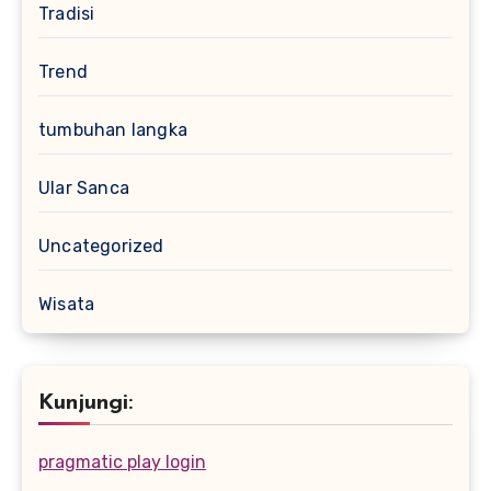
Tradisi
Trend
tumbuhan langka
Ular Sanca
Uncategorized
Wisata
Kunjungi:
pragmatic play login