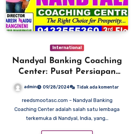
International
Nandyal Banking Coaching
Center: Pusat Persiapan
Ujian Perbankan Terbaik di
admin
09/28/2024
Tidak ada komentar
Nandyal, India
reedsmootasc.com – Nandyal Banking
Coaching Center adalah salah satu lembaga
terkemuka di Nandyal, India, yang…