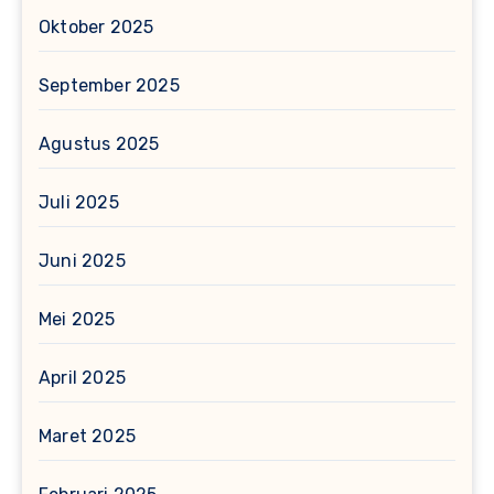
Oktober 2025
September 2025
Agustus 2025
Juli 2025
Juni 2025
Mei 2025
April 2025
Maret 2025