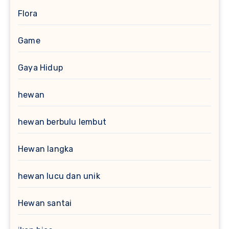
Flora
Game
Gaya Hidup
hewan
hewan berbulu lembut
Hewan langka
hewan lucu dan unik
Hewan santai