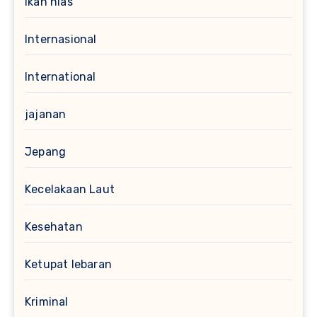
ikan hias
Internasional
International
jajanan
Jepang
Kecelakaan Laut
Kesehatan
Ketupat lebaran
Kriminal