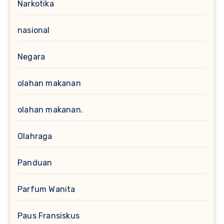
Narkotika
nasional
Negara
olahan makanan
olahan makanan.
Olahraga
Panduan
Parfum Wanita
Paus Fransiskus