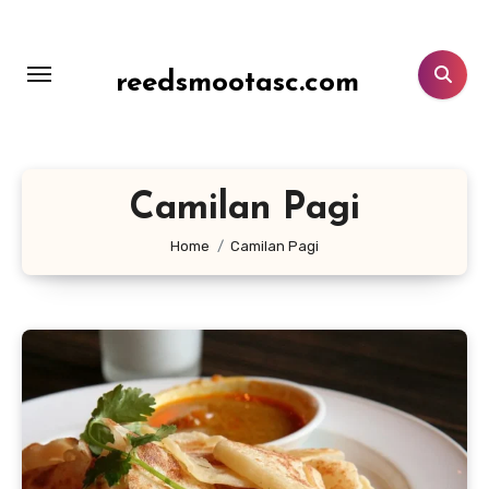
Lewati
ke
konten
reedsmootasc.com
Camilan Pagi
Home
Camilan Pagi