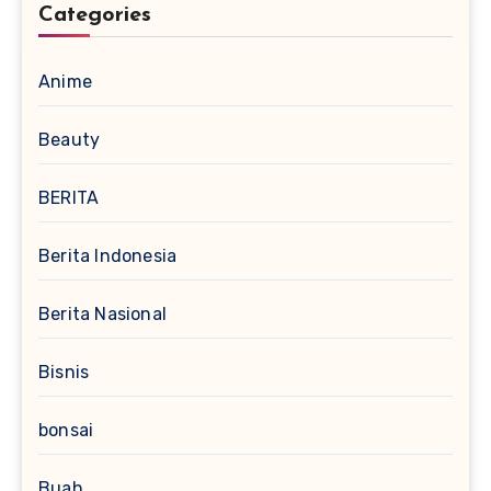
Categories
Anime
Beauty
BERITA
Berita Indonesia
Berita Nasional
Bisnis
bonsai
Buah