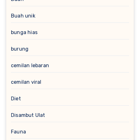
Buah unik
bunga hias
burung
cemilan lebaran
cemilan viral
Diet
Disambut Ulat
Fauna