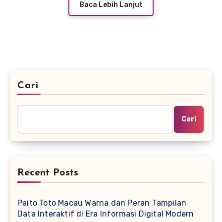
Baca Lebih Lanjut
Cari
Cari
Recent Posts
Paito Toto Macau Warna dan Peran Tampilan
Data Interaktif di Era Informasi Digital Modern