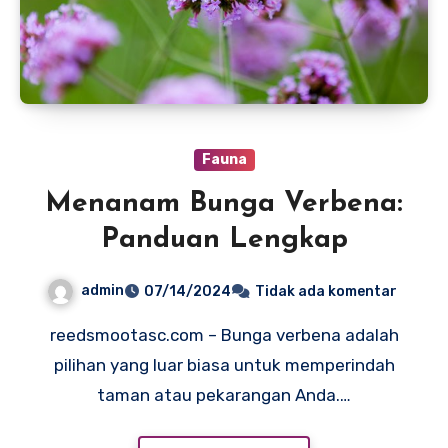
Fauna
Menanam Bunga Verbena:
Panduan Lengkap
admin
07/14/2024
Tidak ada komentar
reedsmootasc.com – Bunga verbena adalah
pilihan yang luar biasa untuk memperindah
taman atau pekarangan Anda.…