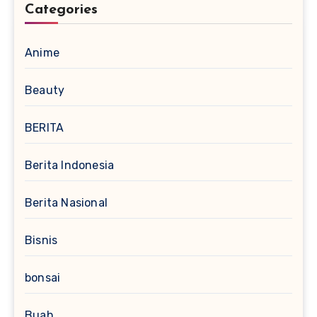
Categories
Anime
Beauty
BERITA
Berita Indonesia
Berita Nasional
Bisnis
bonsai
Buah