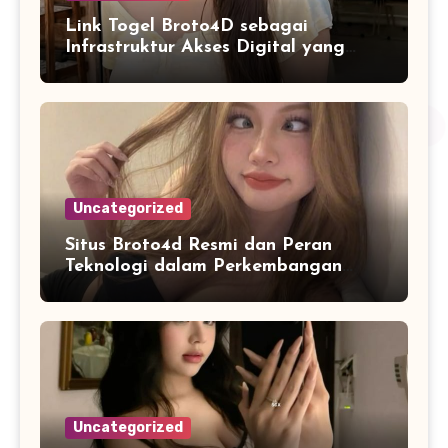
Link Togel Broto4D sebagai
Infrastruktur Akses Digital yang
Lebih Stabil dan Cepat
Uncategorized
Situs Broto4d Resmi dan Peran
Teknologi dalam Perkembangan
Platform Online
Uncategorized