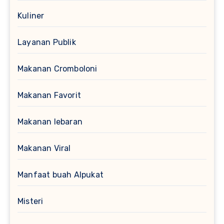
Kuliner
Layanan Publik
Makanan Cromboloni
Makanan Favorit
Makanan lebaran
Makanan Viral
Manfaat buah Alpukat
Misteri