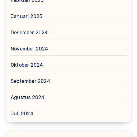
Februari 2025
Januari 2025
Desember 2024
November 2024
Oktober 2024
September 2024
Agustus 2024
Juli 2024