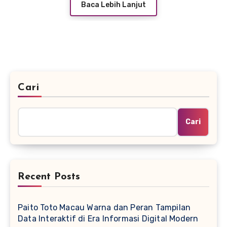
Baca Lebih Lanjut
Cari
Cari
Recent Posts
Paito Toto Macau Warna dan Peran Tampilan
Data Interaktif di Era Informasi Digital Modern