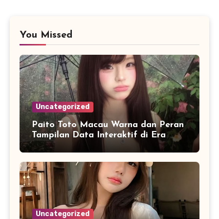
You Missed
Uncategorized
Paito Toto Macau Warna dan Peran
Tampilan Data Interaktif di Era
Informasi Digital Modern
Uncategorized