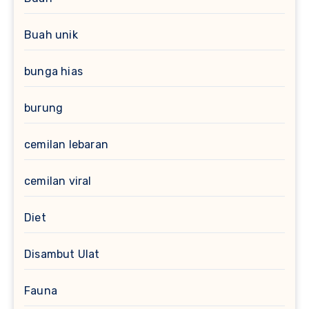
Buah unik
bunga hias
burung
cemilan lebaran
cemilan viral
Diet
Disambut Ulat
Fauna