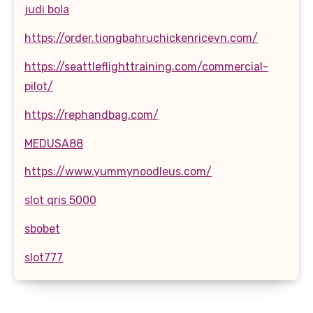
judi bola
https://order.tiongbahruchickenricevn.com/
https://seattleflighttraining.com/commercial-
pilot/
https://rephandbag.com/
MEDUSA88
https://www.yummynoodleus.com/
slot qris 5000
sbobet
slot777