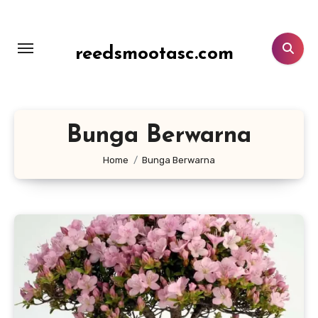
Lewati
ke
konten
reedsmootasc.com
Bunga Berwarna
Home
Bunga Berwarna