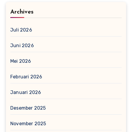
Archives
Juli 2026
Juni 2026
Mei 2026
Februari 2026
Januari 2026
Desember 2025
November 2025