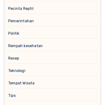
Pecinta Reptil
Pemerintahan
Politik
Rempah kesehatan
Resep
Teknologi
Tempat Wisata
Tips