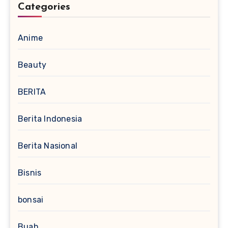
Categories
Anime
Beauty
BERITA
Berita Indonesia
Berita Nasional
Bisnis
bonsai
Buah