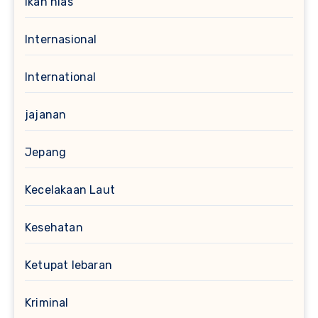
ikan hias
Internasional
International
jajanan
Jepang
Kecelakaan Laut
Kesehatan
Ketupat lebaran
Kriminal