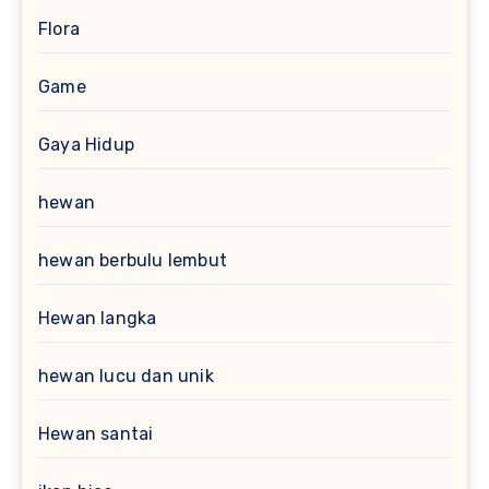
Flora
Game
Gaya Hidup
hewan
hewan berbulu lembut
Hewan langka
hewan lucu dan unik
Hewan santai