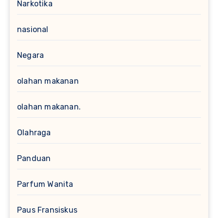
Narkotika
nasional
Negara
olahan makanan
olahan makanan.
Olahraga
Panduan
Parfum Wanita
Paus Fransiskus