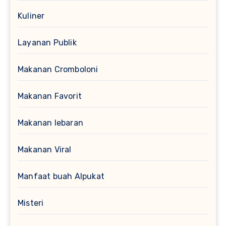
Kuliner
Layanan Publik
Makanan Cromboloni
Makanan Favorit
Makanan lebaran
Makanan Viral
Manfaat buah Alpukat
Misteri