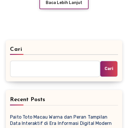
Baca Lebih Lanjut
Cari
Cari
Recent Posts
Paito Toto Macau Warna dan Peran Tampilan
Data Interaktif di Era Informasi Digital Modern