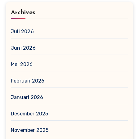
Archives
Juli 2026
Juni 2026
Mei 2026
Februari 2026
Januari 2026
Desember 2025
November 2025