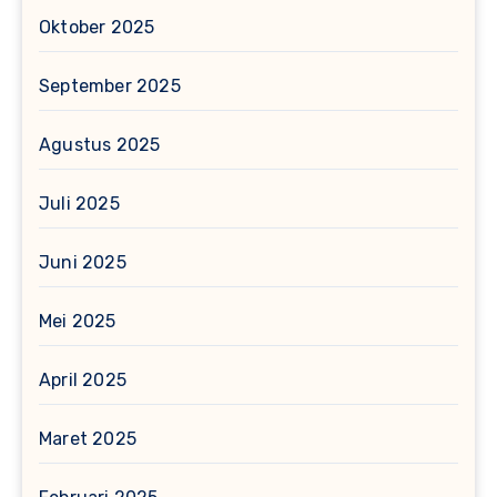
Oktober 2025
September 2025
Agustus 2025
Juli 2025
Juni 2025
Mei 2025
April 2025
Maret 2025