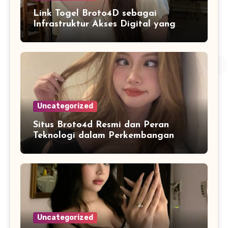
Link Togel Broto4D sebagai
Infrastruktur Akses Digital yang
Lebih Stabil dan Cepat
Uncategorized
Situs Broto4d Resmi dan Peran
Teknologi dalam Perkembangan
Platform Online
Uncategorized