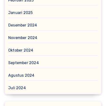
Februari 2025
Januari 2025
Desember 2024
November 2024
Oktober 2024
September 2024
Agustus 2024
Juli 2024