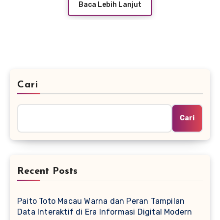
Baca Lebih Lanjut
Cari
Cari
Recent Posts
Paito Toto Macau Warna dan Peran Tampilan
Data Interaktif di Era Informasi Digital Modern