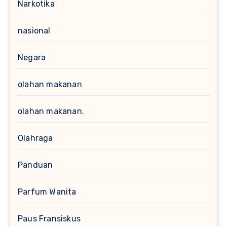
Narkotika
nasional
Negara
olahan makanan
olahan makanan.
Olahraga
Panduan
Parfum Wanita
Paus Fransiskus