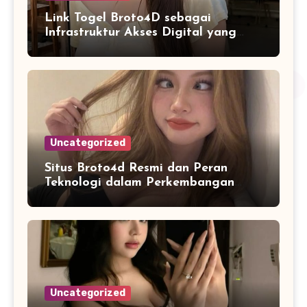
Link Togel Broto4D sebagai
Infrastruktur Akses Digital yang
Lebih Stabil dan Cepat
Uncategorized
Situs Broto4d Resmi dan Peran
Teknologi dalam Perkembangan
Platform Online
Uncategorized