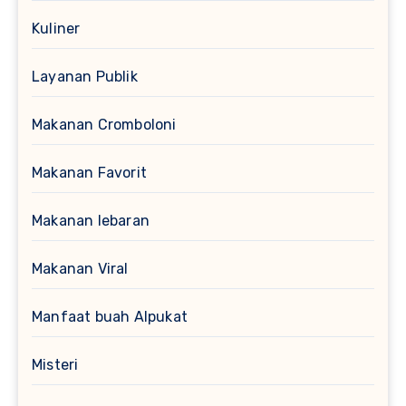
Kuliner
Layanan Publik
Makanan Cromboloni
Makanan Favorit
Makanan lebaran
Makanan Viral
Manfaat buah Alpukat
Misteri