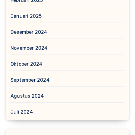
Februari 2025
Januari 2025
Desember 2024
November 2024
Oktober 2024
September 2024
Agustus 2024
Juli 2024