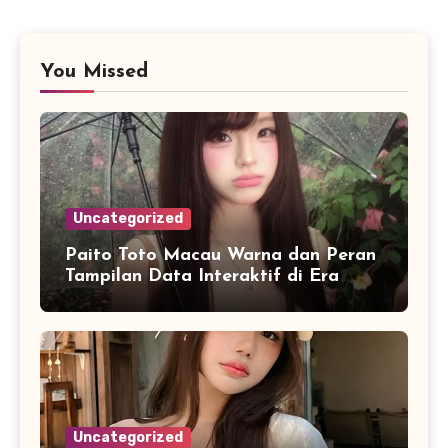
You Missed
Uncategorized
Paito Toto Macau Warna dan Peran
Tampilan Data Interaktif di Era
Informasi Digital Modern
Uncategorized