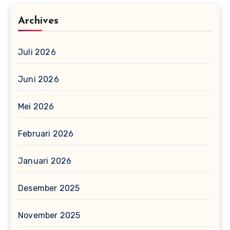
Archives
Juli 2026
Juni 2026
Mei 2026
Februari 2026
Januari 2026
Desember 2025
November 2025