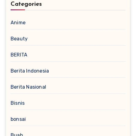
Categories
Anime
Beauty
BERITA
Berita Indonesia
Berita Nasional
Bisnis
bonsai
Buah