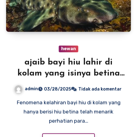
hewan
ajaib bayi hiu lahir di
kolam yang isinya betina
semua
admin
03/28/2025
Tidak ada komentar
Fenomena kelahiran bayi hiu di kolam yang
hanya berisi hiu betina telah menarik
perhatian para…