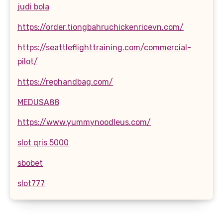
judi bola
https://order.tiongbahruchickenricevn.com/
https://seattleflighttraining.com/commercial-
pilot/
https://rephandbag.com/
MEDUSA88
https://www.yummynoodleus.com/
slot qris 5000
sbobet
slot777