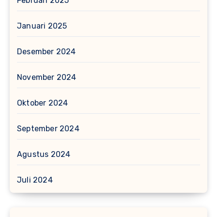
Februari 2025
Januari 2025
Desember 2024
November 2024
Oktober 2024
September 2024
Agustus 2024
Juli 2024