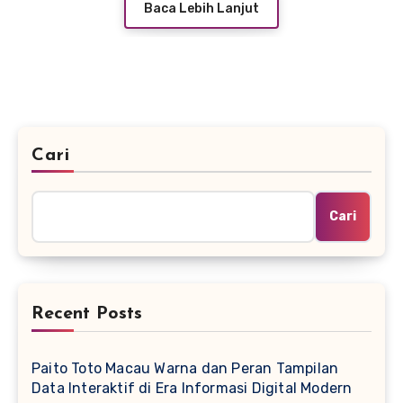
Baca Lebih Lanjut
Cari
Cari
Recent Posts
Paito Toto Macau Warna dan Peran Tampilan
Data Interaktif di Era Informasi Digital Modern