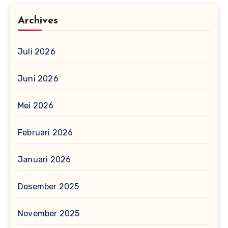
Archives
Juli 2026
Juni 2026
Mei 2026
Februari 2026
Januari 2026
Desember 2025
November 2025