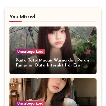
You Missed
Uncategorized
Paito Toto Macau Warna dan Peran
Tampilan Data Interaktif di Era
Informasi Digital Modern
Uncategorized