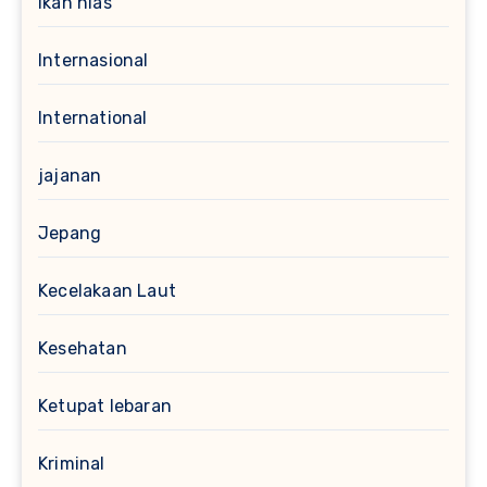
ikan hias
Internasional
International
jajanan
Jepang
Kecelakaan Laut
Kesehatan
Ketupat lebaran
Kriminal