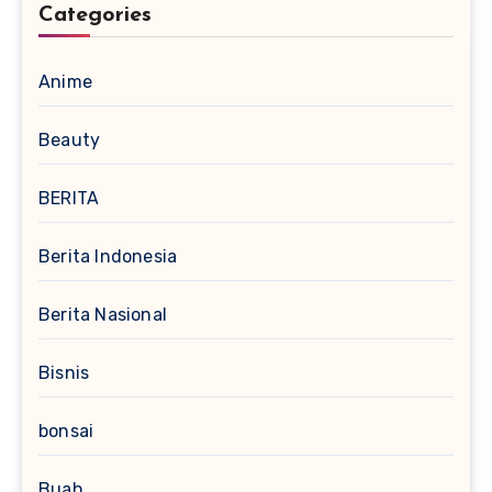
Categories
Anime
Beauty
BERITA
Berita Indonesia
Berita Nasional
Bisnis
bonsai
Buah