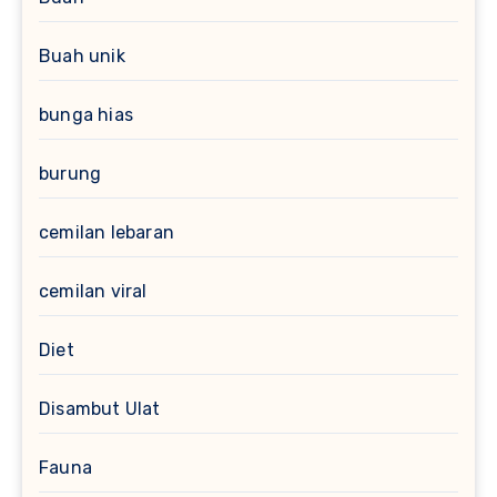
Buah unik
bunga hias
burung
cemilan lebaran
cemilan viral
Diet
Disambut Ulat
Fauna