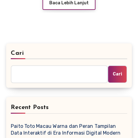
Baca Lebih Lanjut
Cari
Cari
Recent Posts
Paito Toto Macau Warna dan Peran Tampilan
Data Interaktif di Era Informasi Digital Modern