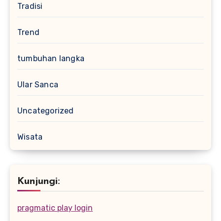
Tradisi
Trend
tumbuhan langka
Ular Sanca
Uncategorized
Wisata
Kunjungi:
pragmatic play login