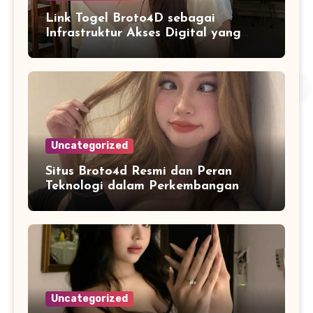
Link Togel Broto4D sebagai
Infrastruktur Akses Digital yang
Lebih Stabil dan Cepat
Uncategorized
Situs Broto4d Resmi dan Peran
Teknologi dalam Perkembangan
Platform Online
Uncategorized