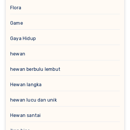
Flora
Game
Gaya Hidup
hewan
hewan berbulu lembut
Hewan langka
hewan lucu dan unik
Hewan santai