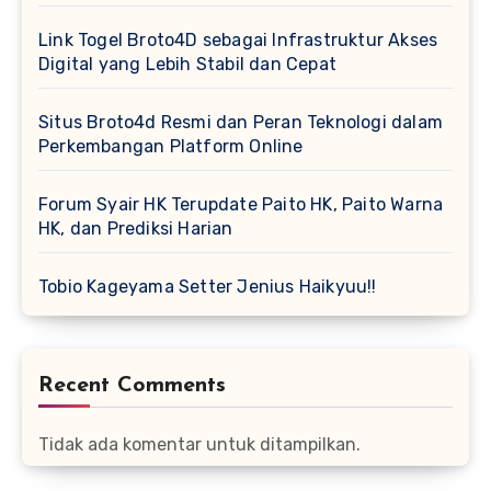
Link Togel Broto4D sebagai Infrastruktur Akses
Digital yang Lebih Stabil dan Cepat
Situs Broto4d Resmi dan Peran Teknologi dalam
Perkembangan Platform Online
Forum Syair HK Terupdate Paito HK, Paito Warna
HK, dan Prediksi Harian
Tobio Kageyama Setter Jenius Haikyuu!!
Recent Comments
Tidak ada komentar untuk ditampilkan.