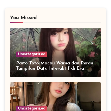
You Missed
Uncategorized
Paito Toto Macau Warna dan Peran
Tampilan Data Interaktif di Era
Informasi Digital Modern
Uncategorized