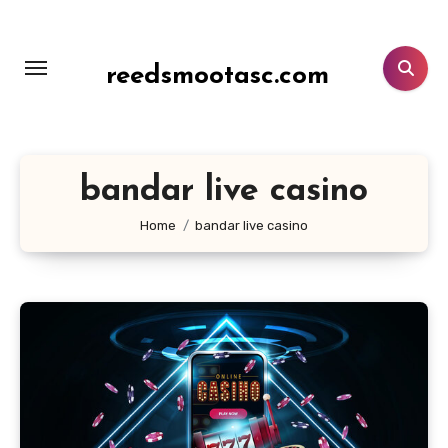
Lewati
ke
konten
reedsmootasc.com
bandar live casino
Home
bandar live casino