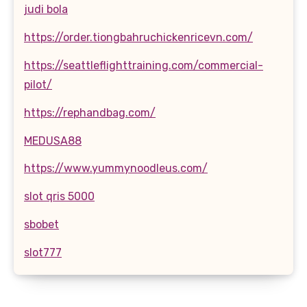
judi bola
https://order.tiongbahruchickenricevn.com/
https://seattleflighttraining.com/commercial-
pilot/
https://rephandbag.com/
MEDUSA88
https://www.yummynoodleus.com/
slot qris 5000
sbobet
slot777