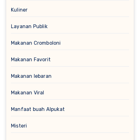
Kuliner
Layanan Publik
Makanan Cromboloni
Makanan Favorit
Makanan lebaran
Makanan Viral
Manfaat buah Alpukat
Misteri