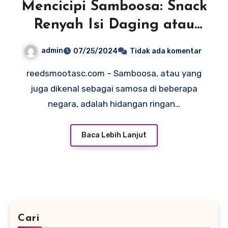
Mencicipi Samboosa: Snack
Renyah Isi Daging atau
Sayur
admin
07/25/2024
Tidak ada komentar
reedsmootasc.com – Samboosa, atau yang
juga dikenal sebagai samosa di beberapa
negara, adalah hidangan ringan…
Baca Lebih Lanjut
Cari