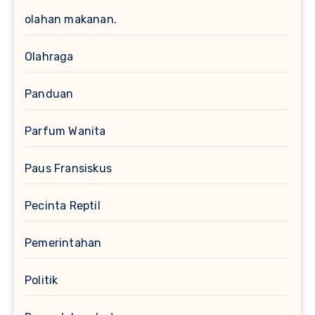
olahan makanan.
Olahraga
Panduan
Parfum Wanita
Paus Fransiskus
Pecinta Reptil
Pemerintahan
Politik