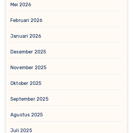
Mei 2026
Februari 2026
Januari 2026
Desember 2025
November 2025
Oktober 2025
September 2025
Agustus 2025
Juli 2025