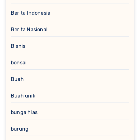
Berita Indonesia
Berita Nasional
Bisnis
bonsai
Buah
Buah unik
bunga hias
burung