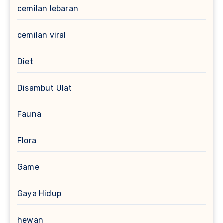
cemilan lebaran
cemilan viral
Diet
Disambut Ulat
Fauna
Flora
Game
Gaya Hidup
hewan