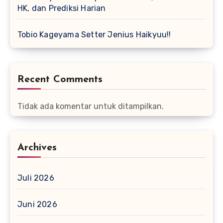
HK, dan Prediksi Harian
Tobio Kageyama Setter Jenius Haikyuu!!
Recent Comments
Tidak ada komentar untuk ditampilkan.
Archives
Juli 2026
Juni 2026