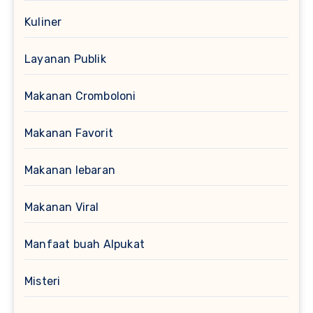
Kuliner
Layanan Publik
Makanan Cromboloni
Makanan Favorit
Makanan lebaran
Makanan Viral
Manfaat buah Alpukat
Misteri