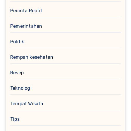
Pecinta Reptil
Pemerintahan
Politik
Rempah kesehatan
Resep
Teknologi
Tempat Wisata
Tips