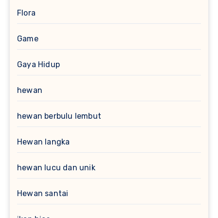
Flora
Game
Gaya Hidup
hewan
hewan berbulu lembut
Hewan langka
hewan lucu dan unik
Hewan santai