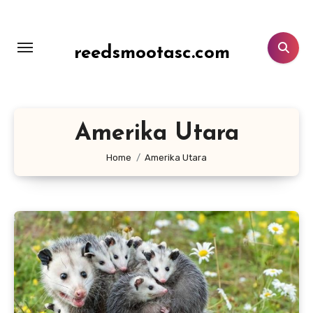
Lewati
ke
konten
reedsmootasc.com
Amerika Utara
Home
Amerika Utara