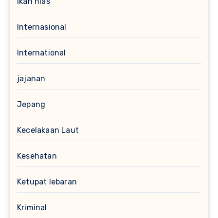
ikan hias
Internasional
International
jajanan
Jepang
Kecelakaan Laut
Kesehatan
Ketupat lebaran
Kriminal