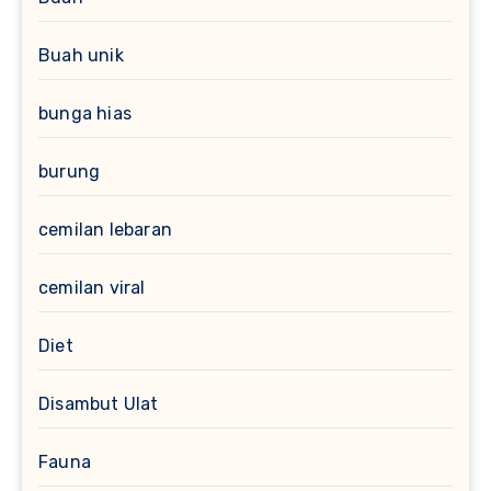
Buah unik
bunga hias
burung
cemilan lebaran
cemilan viral
Diet
Disambut Ulat
Fauna