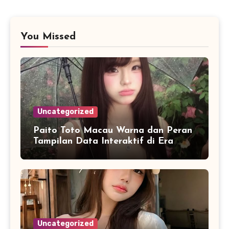
You Missed
Uncategorized
Paito Toto Macau Warna dan Peran
Tampilan Data Interaktif di Era
Informasi Digital Modern
Uncategorized