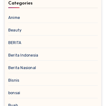
Categories
Anime
Beauty
BERITA
Berita Indonesia
Berita Nasional
Bisnis
bonsai
Buah