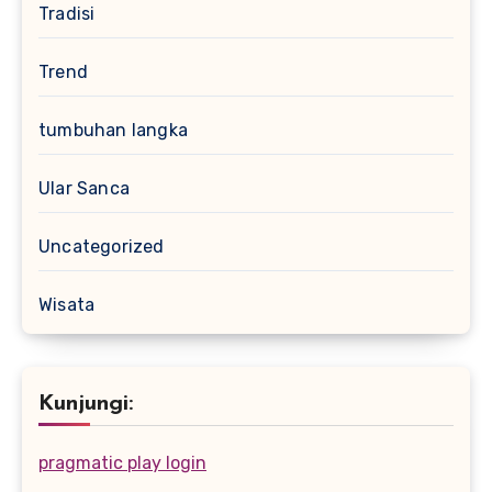
Tradisi
Trend
tumbuhan langka
Ular Sanca
Uncategorized
Wisata
Kunjungi:
pragmatic play login