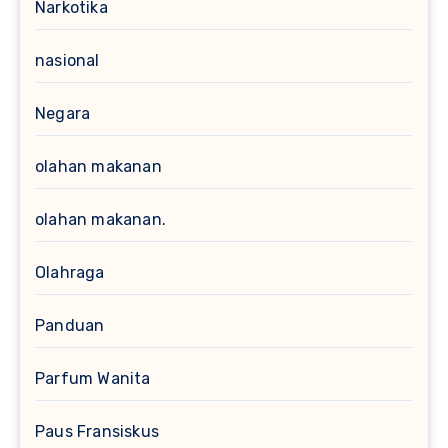
Narkotika
nasional
Negara
olahan makanan
olahan makanan.
Olahraga
Panduan
Parfum Wanita
Paus Fransiskus