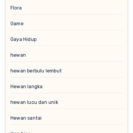
Flora
Game
Gaya Hidup
hewan
hewan berbulu lembut
Hewan langka
hewan lucu dan unik
Hewan santai