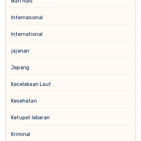
ikan hias
Internasional
International
jajanan
Jepang
Kecelakaan Laut
Kesehatan
Ketupat lebaran
Kriminal