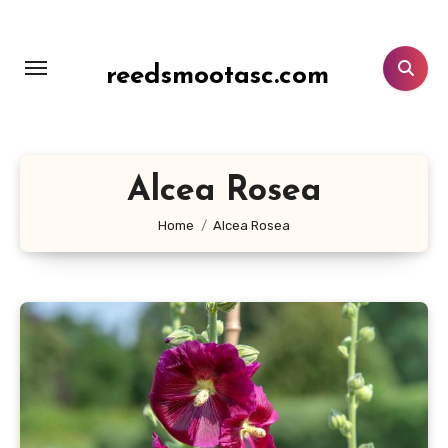
Lewati
ke
konten
reedsmootasc.com
Alcea Rosea
Home
Alcea Rosea