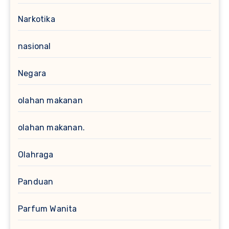
Narkotika
nasional
Negara
olahan makanan
olahan makanan.
Olahraga
Panduan
Parfum Wanita