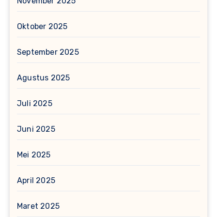
November 2025
Oktober 2025
September 2025
Agustus 2025
Juli 2025
Juni 2025
Mei 2025
April 2025
Maret 2025