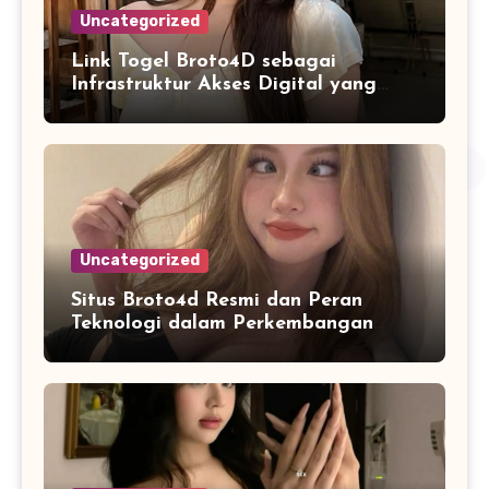
Uncategorized
Link Togel Broto4D sebagai
Infrastruktur Akses Digital yang
Lebih Stabil dan Cepat
Uncategorized
Situs Broto4d Resmi dan Peran
Teknologi dalam Perkembangan
Platform Online