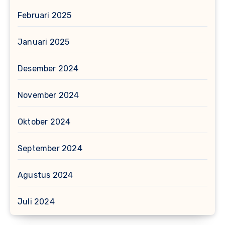
Februari 2025
Januari 2025
Desember 2024
November 2024
Oktober 2024
September 2024
Agustus 2024
Juli 2024