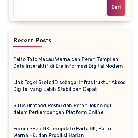
Cari
Recent Posts
Paito Toto Macau Warna dan Peran Tampilan
Data Interaktif di Era Informasi Digital Modern
Link Togel Broto4D sebagai Infrastruktur Akses
Digital yang Lebih Stabil dan Cepat
Situs Broto4d Resmi dan Peran Teknologi
dalam Perkembangan Platform Online
Forum Syair HK Terupdate Paito HK, Paito
Warna HK, dan Prediksi Harian