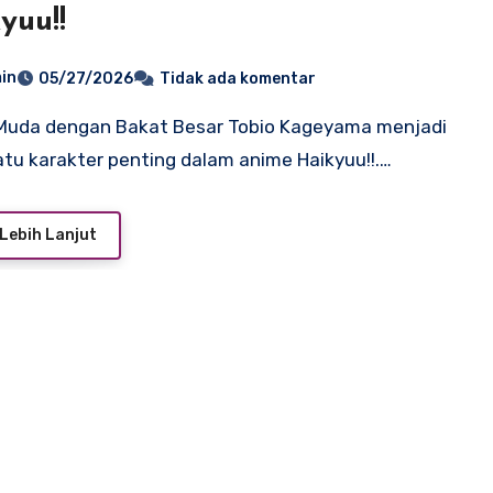
yuu!!
in
05/27/2026
Tidak ada komentar
atu karakter penting dalam anime Haikyuu!!.…
Lebih Lanjut