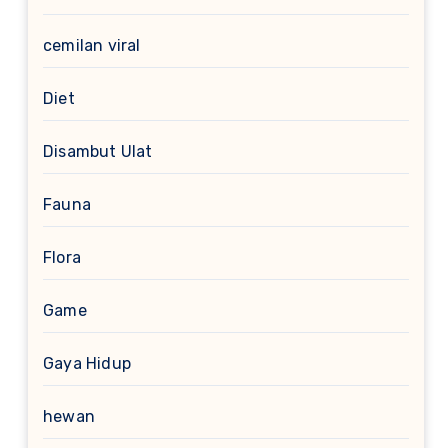
cemilan viral
Diet
Disambut Ulat
Fauna
Flora
Game
Gaya Hidup
hewan