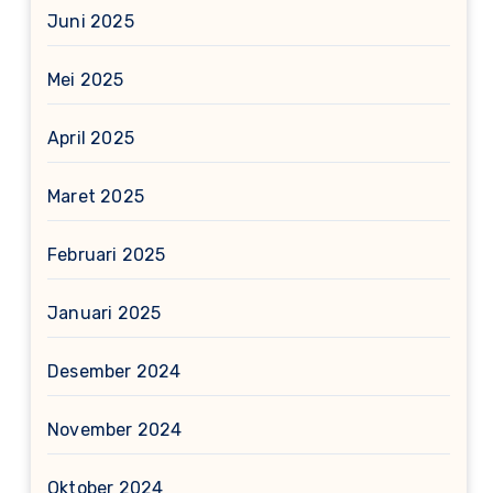
Juni 2025
Mei 2025
April 2025
Maret 2025
Februari 2025
Januari 2025
Desember 2024
November 2024
Oktober 2024